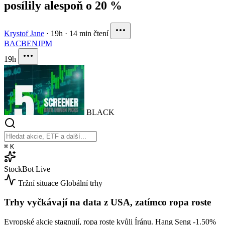
posílily alespoň o 20 %
Krystof Jane
·
19h
·
14 min čtení
BAC
BEN
JPM
19h
BLACK
⌘
K
StockBot
Live
Tržní situace
Globální trhy
Trhy vyčkávají na data z USA, zatímco ropa roste
Evropské akcie stagnují, ropa roste kvůli Íránu. Hang Seng
-1.50%