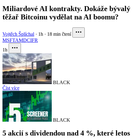
Miliardové AI kontrakty. Dokáže bývalý
těžař Bitcoinu vydělat na AI boomu?
Vojtěch Šplíchal
·
1h
·
18 min čtení
MSFT
AMD
CIFR
1h
BLACK
Číst více
BLACK
5 akcií s dividendou nad 4 %, které letos