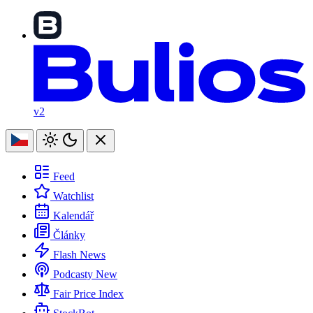
v2
Feed
Watchlist
Kalendář
Články
Flash News
Podcasty
New
Fair Price Index