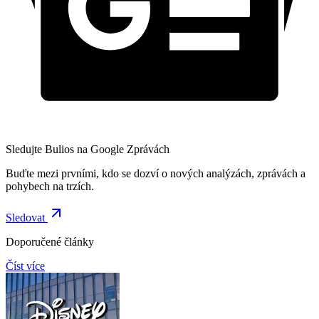
Sledujte Bulios na Google Zprávách
Buďte mezi prvními, kdo se dozví o nových analýzách, zprávách a
pohybech na trzích.
Sledovat
Doporučené články
Číst více