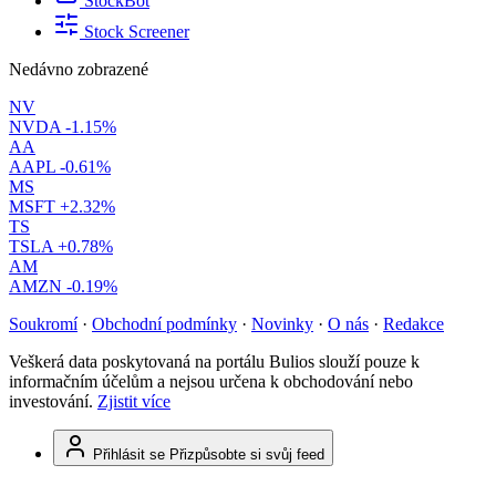
StockBot
Stock Screener
Nedávno zobrazené
NV
NVDA
-1.15%
AA
AAPL
-0.61%
MS
MSFT
+2.32%
TS
TSLA
+0.78%
AM
AMZN
-0.19%
Soukromí
·
Obchodní podmínky
·
Novinky
·
O nás
·
Redakce
Veškerá data poskytovaná na portálu Bulios slouží pouze k
informačním účelům a nejsou určena k obchodování nebo
investování.
Zjistit více
Přihlásit se
Přizpůsobte si svůj feed