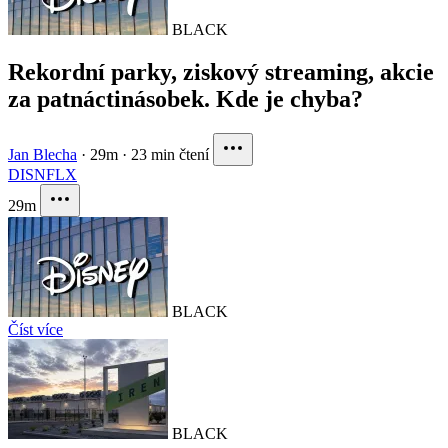
BLACK
Rekordní parky, ziskový streaming, akcie
za patnáctinásobek. Kde je chyba?
Jan Blecha
·
29m
·
23 min čtení
DIS
NFLX
29m
BLACK
Číst více
BLACK