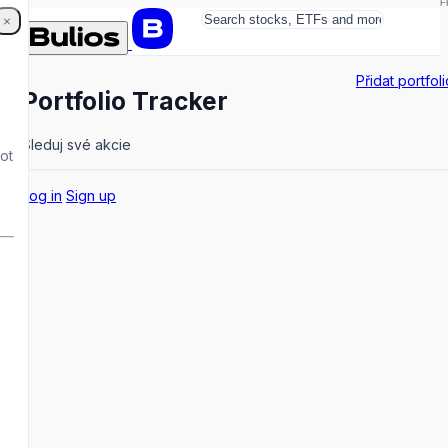
F
Přidat portfoli
Portfolio Tracker
Sleduj své akcie
not
Log in
Sign up