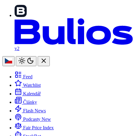
v2
Feed
Watchlist
Kalendář
Články
Flash News
Podcasty
New
Fair Price Index