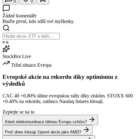
0
0
Žádné komentáře
Buďte první, kdo sdílí své myšlenky.
⌘
K
StockBot
Live
Tržní situace
Evropa
Evropské akcie na rekordu díky optimismu z
výsledků
CAC 40
+0.80%
táhne evropskou rally díky ziskům. STOXX 600
+0.40%
na rekordu, zatímco Nasdaq futures klesají.
Zeptejte se na to
Které telekomunikace táhnou Evropu vzhůru?
Proč dnes klesají čipové akcie jako AMD?