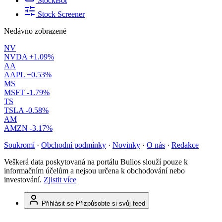
StockBot
Stock Screener
Nedávno zobrazené
NV
NVDA
+1.09%
AA
AAPL
+0.53%
MS
MSFT
-1.79%
TS
TSLA
-0.58%
AM
AMZN
-3.17%
Soukromí
·
Obchodní podmínky
·
Novinky
·
O nás
·
Redakce
Veškerá data poskytovaná na portálu Bulios slouží pouze k
informačním účelům a nejsou určena k obchodování nebo
investování.
Zjistit více
Přihlásit se
Přizpůsobte si svůj feed