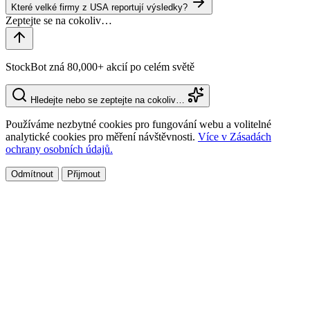
Které velké firmy z USA reportují výsledky?
StockBot zná 80,000+ akcií po celém světě
Hledejte nebo se zeptejte na cokoliv…
Používáme nezbytné cookies pro fungování webu a volitelné
analytické cookies pro měření návštěvnosti.
Více v Zásadách
ochrany osobních údajů.
Odmítnout
Přijmout