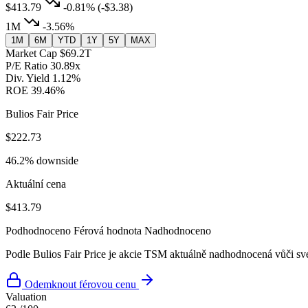
$413.79
-0.81%
(-$3.38)
1M
-3.56%
1M
6M
YTD
1Y
5Y
MAX
Market Cap
$69.2T
P/E Ratio
30.89x
Div. Yield
1.12%
ROE
39.46%
Bulios Fair Price
$222.73
46.2% downside
Aktuální cena
$413.79
Podhodnoceno
Férová hodnota
Nadhodnoceno
Podle Bulios Fair Price je akcie TSM aktuálně nadhodnocená vůči své
Odemknout férovou cenu
Valuation