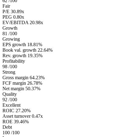
62
/100
Fair
P/E
30.89x
PEG
0.80x
EV/EBITDA
20.98x
Growth
81
/100
Growing
EPS growth
18.81%
Book val. growth
22.64%
Rev. growth
19.35%
Profitability
98
/100
Strong
Gross margin
64.23%
FCF margin
26.78%
Net margin
50.37%
Quality
92
/100
Excellent
ROIC
27.20%
Asset turnover
0.47x
ROE
39.46%
Debt
100
/100