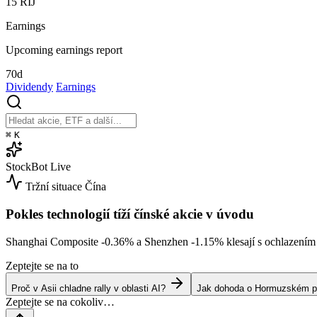
15
ŘÍJ
Earnings
Upcoming earnings report
70d
Dividendy
Earnings
⌘
K
StockBot
Live
Tržní situace
Čína
Pokles technologií tíží čínské akcie v úvodu
Shanghai Composite
-0.36%
a Shenzhen
-1.15%
klesají s ochlazením
Zeptejte se na to
Proč v Asii chladne rally v oblasti AI?
Jak dohoda o Hormuzském prů