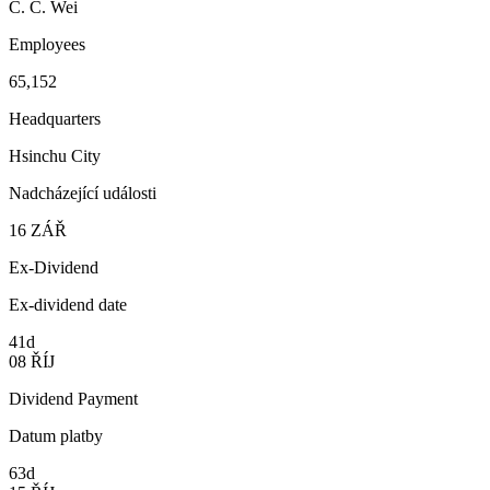
C. C. Wei
Employees
65,152
Headquarters
Hsinchu City
Nadcházející události
16
ZÁŘ
Ex-Dividend
Ex-dividend date
41d
08
ŘÍJ
Dividend Payment
Datum platby
63d