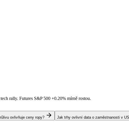
 tech rally. Futures S&P 500
+0.20%
mírně rostou.
livu ovlivňuje ceny ropy?
Jak trhy ovlivní data o zaměstnanosti v U