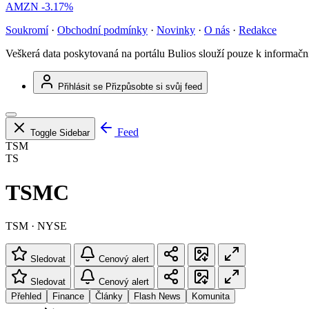
AMZN
-3.17%
Soukromí
·
Obchodní podmínky
·
Novinky
·
O nás
·
Redakce
Veškerá data poskytovaná na portálu Bulios slouží pouze k informač
Přihlásit se
Přizpůsobte si svůj feed
Feed
Toggle Sidebar
TSM
TS
TSMC
TSM · NYSE
Sledovat
Cenový alert
Sledovat
Cenový alert
Přehled
Finance
Články
Flash News
Komunita