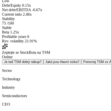
Low
Debt/Equity
0.15x
Net debt/EBITDA
-0.67x
Current ratio
2.46x
Stability
75
/100
Stable
Beta
1.25x
Profitable years
6
Rev. volatility
21.91%
Zeptejte se StockBota na TSM
Online
Je teď TSM dobrý nákup?
Jaká jsou hlavní rizika?
Porovnej TSM vs
Sector
Technology
Industry
Semiconductors
CEO