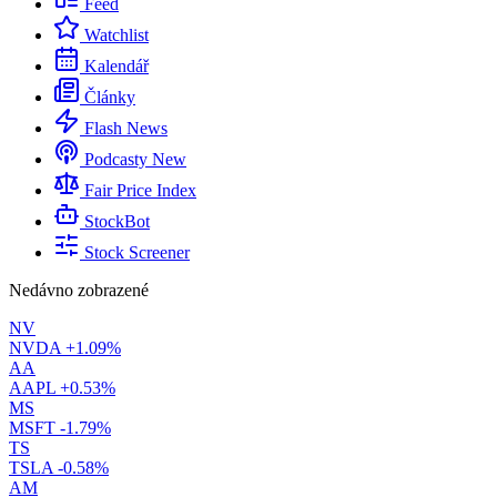
Feed
Watchlist
Kalendář
Články
Flash News
Podcasty
New
Fair Price Index
StockBot
Stock Screener
Nedávno zobrazené
NV
NVDA
+1.09%
AA
AAPL
+0.53%
MS
MSFT
-1.79%
TS
TSLA
-0.58%
AM