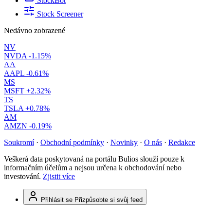
StockBot
Stock Screener
Nedávno zobrazené
NV
NVDA
-1.15%
AA
AAPL
-0.61%
MS
MSFT
+2.32%
TS
TSLA
+0.78%
AM
AMZN
-0.19%
Soukromí
·
Obchodní podmínky
·
Novinky
·
O nás
·
Redakce
Veškerá data poskytovaná na portálu Bulios slouží pouze k
informačním účelům a nejsou určena k obchodování nebo
investování.
Zjistit více
Přihlásit se
Přizpůsobte si svůj feed