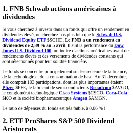
1. FNB Schwab actions américaines à
dividendes
Si vous cherchez à investir dans un fonds qui offre un rendement en
dividendes élevé, ne cherchez pas plus loin que le
Schwab U.S.
Dividend Equity ETF
$SCHD
.
Le FNB a un rendement en
dividendes de 2,89 % au 5 avril
. Il suit la performance du
Dow
Jones U.S. Dividend 100
, un indice d'actions américaines ayant des
rendements élevés et des versements de dividendes constants qui
sont sélectionnés pour leur solidité financière.
Le fonds se concentre principalement sur les secteurs de la finance,
de la technologie et de la consommation de base. Au 31 décembre,
elle comptait 103 participations, dont les plus importantes étaient
Pfizer
$PFE
, le fabricant de semi-conducteurs
Broadcom
$AVGO
,
le conglomérat technologique
Cisco Systems
$CSCO
, Coca-Cola
$KO
et la société biopharmaceutique
Amgen
$AMGN
.
Le ratio de dépenses du fonds est très faible, à 0,06 % !
2. ETF ProShares S&P 500 Dividend
Aristocrats