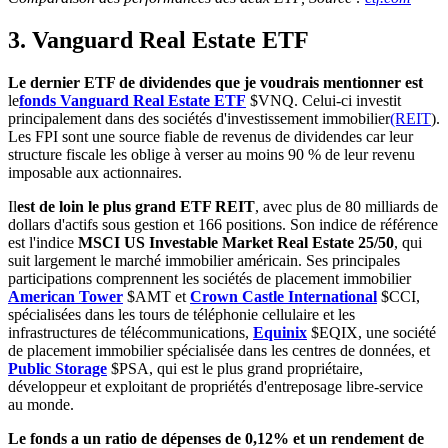
3. Vanguard Real Estate ETF
Le dernier ETF de dividendes que je voudrais mentionner est
le
fonds Vanguard Real Estate ETF
$VNQ
. Celui-ci investit
principalement dans des sociétés d'investissement immobilier
(REIT
).
Les FPI sont une source fiable de revenus de dividendes car leur
structure fiscale les oblige à verser au moins 90 % de leur revenu
imposable aux actionnaires.
Il
est de loin le plus grand ETF REIT
, avec plus de 80 milliards de
dollars d'actifs sous gestion et 166 positions. Son indice de référence
est l'indice
MSCI US Investable Market Real Estate 25/50
, qui
suit largement le marché immobilier américain. Ses principales
participations comprennent les sociétés de placement immobilier
American Tower
$AMT
et
Crown Castle International
$CCI
,
spécialisées dans les tours de téléphonie cellulaire et les
infrastructures de télécommunications,
Equinix
$EQIX
, une société
de placement immobilier spécialisée dans les centres de données, et
Public Storage
$PSA
, qui est le plus grand propriétaire,
développeur et exploitant de propriétés d'entreposage libre-service
au monde.
Le fonds a un ratio de dépenses de 0,12% et un rendement de