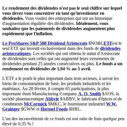
Le rendement des dividendes n'est pas le seul chiffre sur lequel
vous devez vous concentrer en tant qu'investisseur en
dividendes.
Vous voulez des entreprises qui ont un historique
d'augmentation régulière des dividendes.
Idéalement, vous
souhaitez que les paiements de dividendes augmentent plus
rapidement que l'inflation.
Le ProShares S&P 500 Dividend Aristocrats
$NOBL
ETF
est le
seul ETF qui investit exclusivement dans des fonds de
dividendes
aristocratiques
. Les sociétés qui ont obtenu le statut d'Aristocrate
de dividendes sont celles qui ont augmenté leurs versements de
dividendes pendant 25 années consécutives ou plus.
Le fonds a un
rendement en dividendes de 1,94 % au 5 avril.
L'ETF a le poids le plus important dans trois secteurs, à savoir les
biens de consommation de base, les produits industriels et les
matériaux. Au 28 février, il compte 65 participations, la plus
importante étant Manufacturing Company
A. O. Smith
$AOS
, la
société pharmaceutique
Abbvie
$ABBV
, le fabricant d'épices et de
condiments
McCormick
$MKC
, le fournisseur industriel
W.W.
Grainger
$GWW
et
Hormel Foods
$HRL
.
L'un des inconvénients de ce fonds est son ratio de frais quelque peu
élevé de 0,35 % !