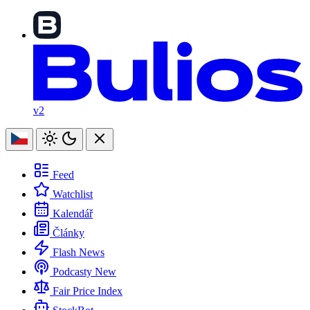
v2
Feed
Watchlist
Kalendář
Články
Flash News
Podcasty
New
Fair Price Index