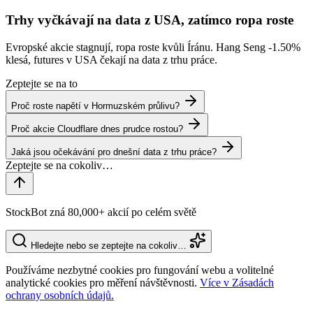
Trhy vyčkávají na data z USA, zatímco ropa roste
Evropské akcie stagnují, ropa roste kvůli Íránu. Hang Seng
-1.50%
klesá, futures v USA čekají na data z trhu práce.
Zeptejte se na to
Proč roste napětí v Hormuzském průlivu?
Proč akcie Cloudflare dnes prudce rostou?
Jaká jsou očekávání pro dnešní data z trhu práce?
StockBot zná 80,000+ akcií po celém světě
Hledejte nebo se zeptejte na cokoliv…
Používáme nezbytné cookies pro fungování webu a volitelné
analytické cookies pro měření návštěvnosti.
Více v Zásadách
ochrany osobních údajů.