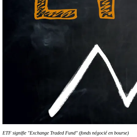
ETF signifie "Exchange Traded Fund" (fonds négocié en bourse)