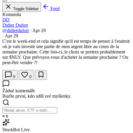
Feed
Toggle Sidebar
Komunita
DD
Didier Dufort
@didierdufort
·
Apr 29
·
Apr 29
C'est le week-end et cela signifie qu'il est temps de penser à l'endroit
où je vais investir une partie de mon argent libre au cours de la
semaine prochaine. Cette fois-ci, le choix se portera probablement
sur
$NLY
. Que prévoyez-vous d'acheter la semaine prochaine ? Ou
peut-être vendre ?!
0
0
Žádné komentáře
Buďte první, kdo sdílí své myšlenky.
⌘
K
StockBot
Live