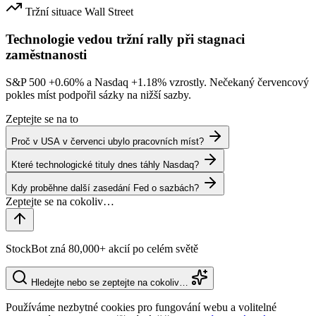
Tržní situace
Wall Street
Technologie vedou tržní rally při stagnaci
zaměstnanosti
S&P 500
+0.60%
a Nasdaq
+1.18%
vzrostly. Nečekaný červencový
pokles míst podpořil sázky na nižší sazby.
Zeptejte se na to
Proč v USA v červenci ubylo pracovních míst?
Které technologické tituly dnes táhly Nasdaq?
Kdy proběhne další zasedání Fed o sazbách?
StockBot zná 80,000+ akcií po celém světě
Hledejte nebo se zeptejte na cokoliv…
Používáme nezbytné cookies pro fungování webu a volitelné