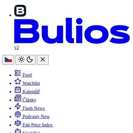
v2
Feed
Watchlist
Kalendář
Články
Flash News
Podcasty
New
Fair Price Index