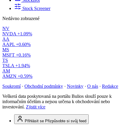
StockBot
Stock Screener
Nedávno zobrazené
NV
NVDA
+1.09%
AA
AAPL
+0.60%
MS
MSFT
+0.16%
TS
TSLA
+1.94%
AM
AMZN
+0.59%
Soukromí
·
Obchodní podmínky
·
Novinky
·
O nás
·
Redakce
Veškerá data poskytovaná na portálu Bulios slouží pouze k
informačním účelům a nejsou určena k obchodování nebo
investování.
Zjistit více
Přihlásit se
Přizpůsobte si svůj feed