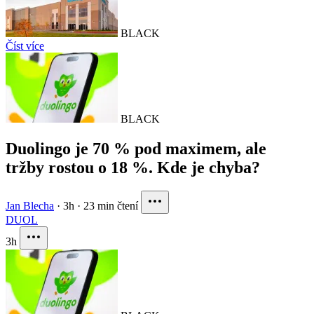
BLACK
Číst více
BLACK
Duolingo je 70 % pod maximem, ale
tržby rostou o 18 %. Kde je chyba?
Jan Blecha
·
3h
·
23 min čtení
DUOL
3h