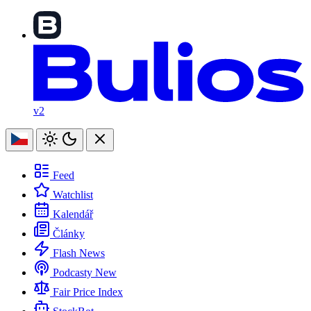
v2
Feed
Watchlist
Kalendář
Články
Flash News
Podcasty
New
Fair Price Index