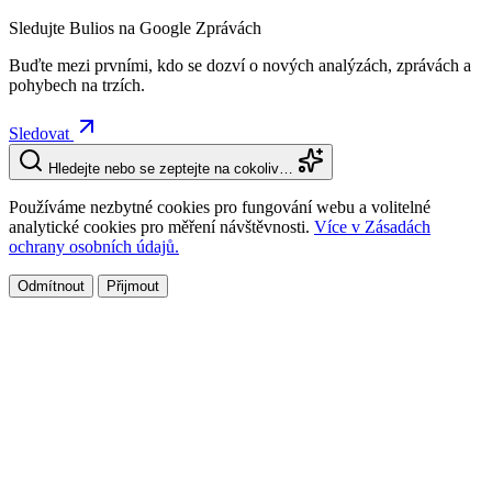
Sledujte Bulios na Google Zprávách
Buďte mezi prvními, kdo se dozví o nových analýzách, zprávách a
pohybech na trzích.
Sledovat
Hledejte nebo se zeptejte na cokoliv…
Používáme nezbytné cookies pro fungování webu a volitelné
analytické cookies pro měření návštěvnosti.
Více v Zásadách
ochrany osobních údajů.
Odmítnout
Přijmout