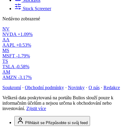
StockBot
Stock Screener
Nedávno zobrazené
NV
NVDA
+1.09%
AA
AAPL
+0.53%
MS
MSFT
-1.79%
TS
TSLA
-0.58%
AM
AMZN
-3.17%
Soukromí
·
Obchodní podmínky
·
Novinky
·
O nás
·
Redakce
Veškerá data poskytovaná na portálu Bulios slouží pouze k
informačním účelům a nejsou určena k obchodování nebo
investování.
Zjistit více
Přihlásit se
Přizpůsobte si svůj feed