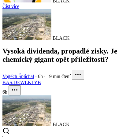
BLACK
Číst více
BLACK
Vysoká dividenda, propadlé zisky. Je
chemický gigant opět příležitostí?
Vojtěch Šplíchal
·
6h
·
19 min čtení
BAS.DE
WLK
LYB
6h
BLACK