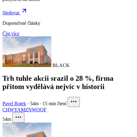
Sledovat
Doporučené články
Číst více
BLACK
Trh tuhle akcii srazil o 28 %, firma
přitom vydělává nejvíc v historii
Pavel Botek
·
54m
·
15 min čtení
CHWY
AMZN
WOOF
54m