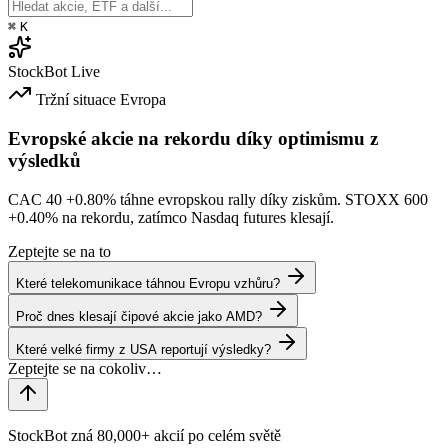
⌘
K
StockBot
Live
Tržní situace
Evropa
Evropské akcie na rekordu díky optimismu z
výsledků
CAC 40
+0.80%
táhne evropskou rally díky ziskům. STOXX 600
+0.40%
na rekordu, zatímco Nasdaq futures klesají.
Zeptejte se na to
Které telekomunikace táhnou Evropu vzhůru?
Proč dnes klesají čipové akcie jako AMD?
Které velké firmy z USA reportují výsledky?
StockBot zná 80,000+ akcií po celém světě