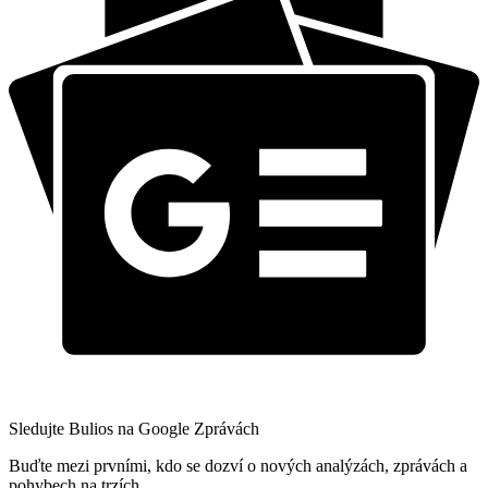
Sledujte Bulios na Google Zprávách
Buďte mezi prvními, kdo se dozví o nových analýzách, zprávách a
pohybech na trzích.