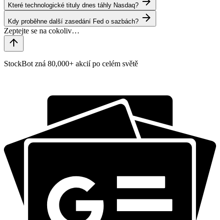
Které technologické tituly dnes táhly Nasdaq?
Kdy proběhne další zasedání Fed o sazbách?
StockBot zná 80,000+ akcií po celém světě