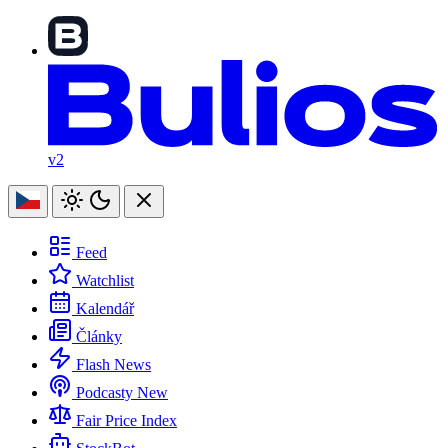
v2
Feed
Watchlist
Kalendář
Články
Flash News
Podcasty
New
Fair Price Index