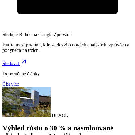
Sledujte Bulios na Google Zprávách
Buďte mezi prvními, kdo se dozví o nových analýzách, zprávách a
pohybech na trzích.
Sledovat
Doporučené články
Číst více
BLACK
Výhled růstu o 30 % a nasmlouvané