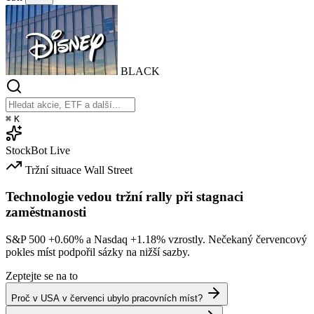
BLACK
⌘
K
StockBot
Live
Tržní situace
Wall Street
Technologie vedou tržní rally při stagnaci
zaměstnanosti
S&P 500
+0.60%
a Nasdaq
+1.18%
vzrostly. Nečekaný červencový
pokles míst podpořil sázky na nižší sazby.
Zeptejte se na to
Proč v USA v červenci ubylo pracovních míst?