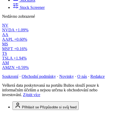
StockBot
Stock Screener
Nedávno zobrazené
NV
NVDA
+1.09%
AA
AAPL
+0.60%
MS
MSFT
+0.16%
TS
TSLA
+1.94%
AM
AMZN
+0.59%
Soukromí
·
Obchodní podmínky
·
Novinky
·
O nás
·
Redakce
Veškerá data poskytovaná na portálu Bulios slouží pouze k
informačním účelům a nejsou určena k obchodování nebo
investování.
Zjistit více
Přihlásit se
Přizpůsobte si svůj feed