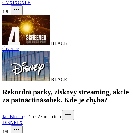
CVX
IXC
XLE
13h
BLACK
Číst více
BLACK
Rekordní parky, ziskový streaming, akcie
za patnáctinásobek. Kde je chyba?
Jan Blecha
·
15h
·
23 min čtení
DIS
NFLX
15h