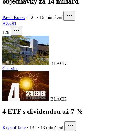
objednávky za 14 miliard
Pavel Botek
·
12h
·
16 min čtení
AXON
12h
BLACK
Číst více
BLACK
4 ETF s dividendou až 7 %
Krystof Jane
·
13h
·
13 min čtení