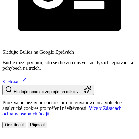
Sledujte Bulios na Google Zprávách
Buďte mezi prvními, kdo se dozví o nových analýzách, zprávách a
pohybech na trzích.
Sledovat
Hledejte nebo se zeptejte na cokoliv…
Používáme nezbytné cookies pro fungování webu a volitelné
analytické cookies pro měření návštěvnosti.
Více v Zásadách
ochrany osobních údajů.
Odmítnout
Přijmout