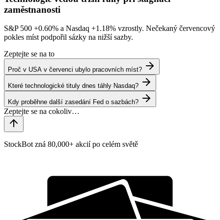
zaměstnanosti
S&P 500
+0.60%
a Nasdaq
+1.18%
vzrostly. Nečekaný červencový
pokles míst podpořil sázky na nižší sazby.
Zeptejte se na to
Proč v USA v červenci ubylo pracovních míst?
Které technologické tituly dnes táhly Nasdaq?
Kdy proběhne další zasedání Fed o sazbách?
StockBot zná 80,000+ akcií po celém světě