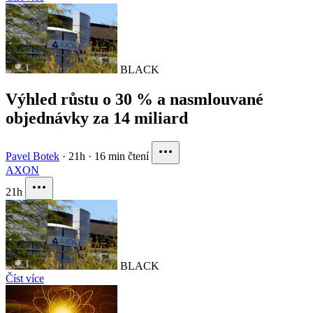
BLACK
Výhled růstu o 30 % a nasmlouvané
objednávky za 14 miliard
Pavel Botek
·
21h
·
16 min čtení
AXON
21h
BLACK
Číst více