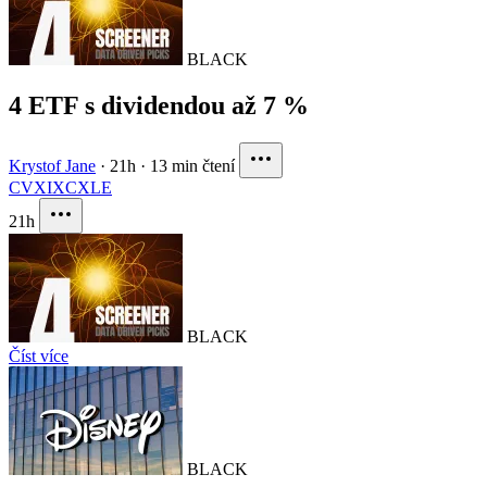
BLACK
4 ETF s dividendou až 7 %
Krystof Jane
·
21h
·
13 min čtení
CVX
IXC
XLE
21h
BLACK
Číst více
BLACK