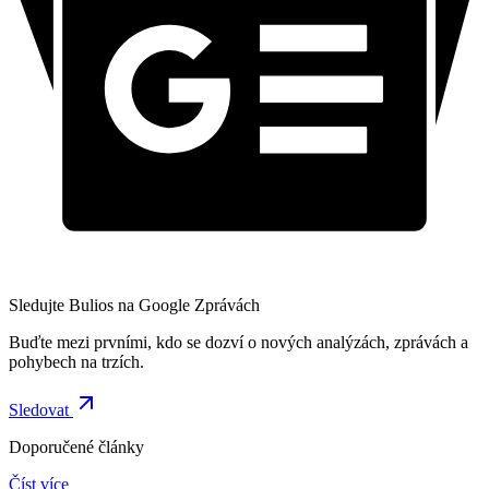
Sledujte Bulios na Google Zprávách
Buďte mezi prvními, kdo se dozví o nových analýzách, zprávách a
pohybech na trzích.
Sledovat
Doporučené články
Číst více