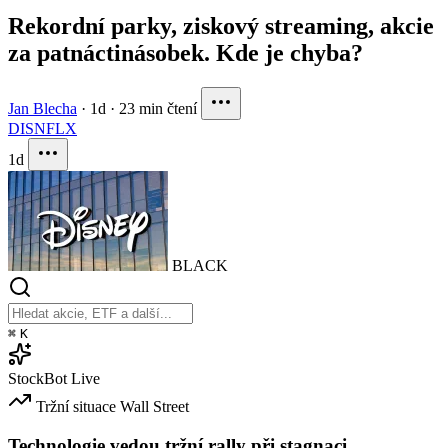
Rekordní parky, ziskový streaming, akcie
za patnáctinásobek. Kde je chyba?
Jan Blecha
·
1d
·
23 min čtení
DIS
NFLX
1d
BLACK
⌘
K
StockBot
Live
Tržní situace
Wall Street
Technologie vedou tržní rally při stagnaci