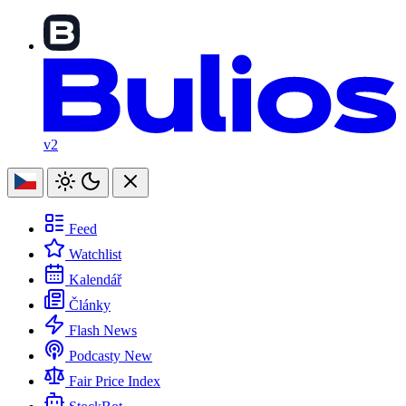
v2
Feed
Watchlist
Kalendář
Články
Flash News
Podcasty
New
Fair Price Index