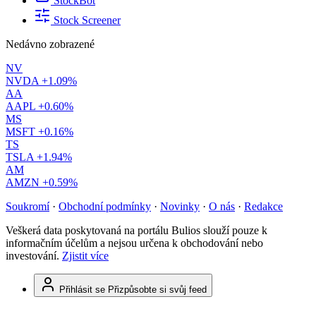
StockBot
Stock Screener
Nedávno zobrazené
NV
NVDA
+1.09%
AA
AAPL
+0.60%
MS
MSFT
+0.16%
TS
TSLA
+1.94%
AM
AMZN
+0.59%
Soukromí
·
Obchodní podmínky
·
Novinky
·
O nás
·
Redakce
Veškerá data poskytovaná na portálu Bulios slouží pouze k
informačním účelům a nejsou určena k obchodování nebo
investování.
Zjistit více
Přihlásit se
Přizpůsobte si svůj feed