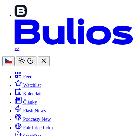
v2
Feed
Watchlist
Kalendář
Články
Flash News
Podcasty
New
Fair Price Index