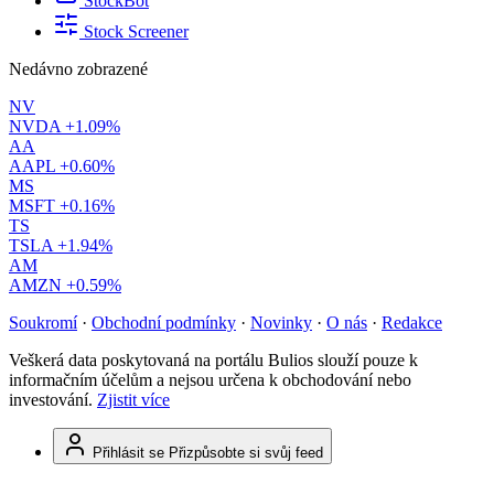
StockBot
Stock Screener
Nedávno zobrazené
NV
NVDA
+1.09%
AA
AAPL
+0.60%
MS
MSFT
+0.16%
TS
TSLA
+1.94%
AM
AMZN
+0.59%
Soukromí
·
Obchodní podmínky
·
Novinky
·
O nás
·
Redakce
Veškerá data poskytovaná na portálu Bulios slouží pouze k
informačním účelům a nejsou určena k obchodování nebo
investování.
Zjistit více
Přihlásit se
Přizpůsobte si svůj feed