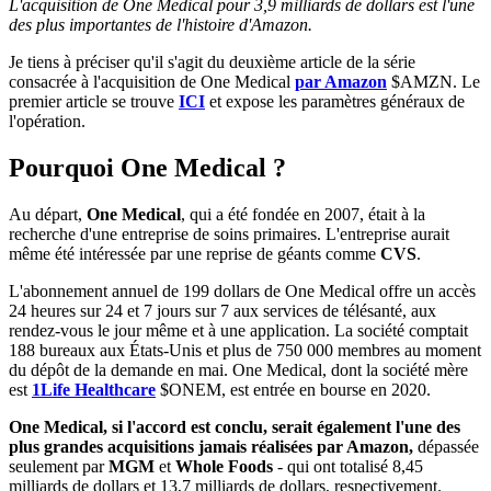
L'acquisition de One Medical pour 3,9 milliards de dollars est l'une
des plus importantes de l'histoire d'Amazon.
Je tiens à préciser qu'il s'agit du deuxième article de la série
consacrée à l'acquisition de One Medical
par Amazon
$AMZN
. Le
premier article se trouve
ICI
et expose les paramètres généraux de
l'opération.
Pourquoi One Medical ?
Au départ,
One Medical
, qui a été fondée en 2007, était à la
recherche d'une entreprise de soins primaires. L'entreprise aurait
même été intéressée par une reprise de géants comme
CVS
.
L'abonnement annuel de 199 dollars de One Medical offre un accès
24 heures sur 24 et 7 jours sur 7 aux services de télésanté, aux
rendez-vous le jour même et à une application. La société comptait
188 bureaux aux États-Unis et plus de 750 000 membres au moment
du dépôt de la demande en mai. One Medical, dont la société mère
est
1Life Healthcare
$ONEM
, est entrée en bourse en 2020.
One Medical, si l'accord est conclu, serait également l'une des
plus grandes acquisitions jamais réalisées par Amazon,
dépassée
seulement par
MGM
et
Whole Foods
- qui ont totalisé 8,45
milliards de dollars et 13,7 milliards de dollars, respectivement.