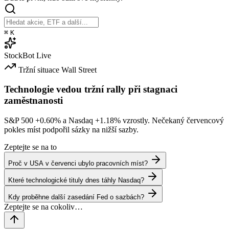
⌘
K
StockBot
Live
Tržní situace
Wall Street
Technologie vedou tržní rally při stagnaci
zaměstnanosti
S&P 500
+0.60%
a Nasdaq
+1.18%
vzrostly. Nečekaný červencový
pokles míst podpořil sázky na nižší sazby.
Zeptejte se na to
Proč v USA v červenci ubylo pracovních míst?
Které technologické tituly dnes táhly Nasdaq?
Kdy proběhne další zasedání Fed o sazbách?