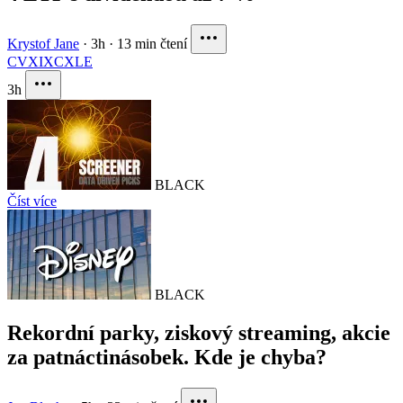
Krystof Jane
·
3h
·
13 min čtení
CVX
IXC
XLE
3h
BLACK
Číst více
BLACK
Rekordní parky, ziskový streaming, akcie
za patnáctinásobek. Kde je chyba?