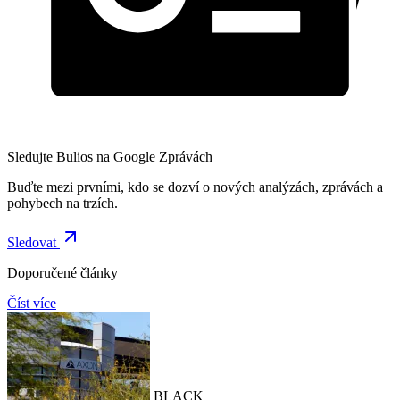
Sledujte Bulios na Google Zprávách
Buďte mezi prvními, kdo se dozví o nových analýzách, zprávách a
pohybech na trzích.
Sledovat
Doporučené články
Číst více
BLACK