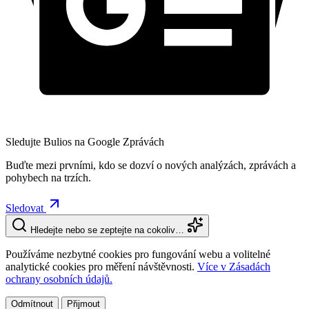
Sledujte Bulios na Google Zprávách
Buďte mezi prvními, kdo se dozví o nových analýzách, zprávách a
pohybech na trzích.
Sledovat
Hledejte nebo se zeptejte na cokoliv…
Používáme nezbytné cookies pro fungování webu a volitelné
analytické cookies pro měření návštěvnosti.
Více v Zásadách
ochrany osobních údajů.
Odmítnout
Přijmout