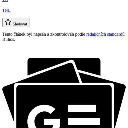
TNL
Sledovat
Tento článek byl napsán a zkontrolován podle
redakčních standardů
Bulios.