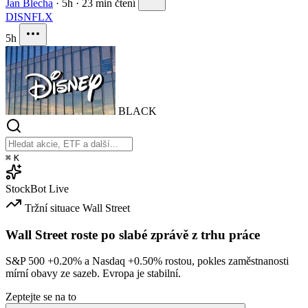
Jan Blecha
·
5h
·
23 min čtení
DIS
NFLX
5h
BLACK
⌘
K
StockBot
Live
Tržní situace
Wall Street
Wall Street roste po slabé zprávě z trhu práce
S&P 500
+0.20%
a Nasdaq
+0.50%
rostou, pokles zaměstnanosti
mírní obavy ze sazeb. Evropa je stabilní.
Zeptejte se na to