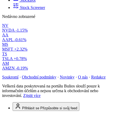
StockBot
Stock Screener
Nedávno zobrazené
NV
NVDA
-1.15%
AA
AAPL
-0.61%
MS
MSFT
+2.32%
TS
TSLA
+0.78%
AM
AMZN
-0.19%
Soukromí
·
Obchodní podmínky
·
Novinky
·
O nás
·
Redakce
Veškerá data poskytovaná na portálu Bulios slouží pouze k
informačním účelům a nejsou určena k obchodování nebo
investování.
Zjistit více
Přihlásit se
Přizpůsobte si svůj feed