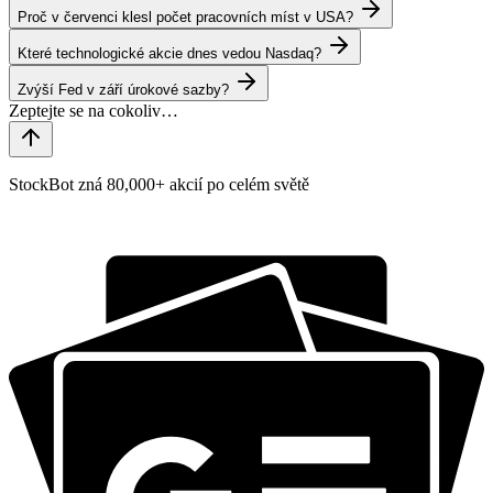
Proč v červenci klesl počet pracovních míst v USA?
Které technologické akcie dnes vedou Nasdaq?
Zvýší Fed v září úrokové sazby?
StockBot zná 80,000+ akcií po celém světě