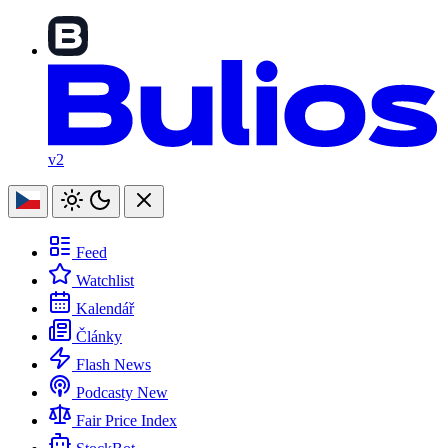
v2
Feed
Watchlist
Kalendář
Články
Flash News
Podcasty
New
Fair Price Index