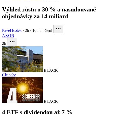
Výhled růstu o 30 % a nasmlouvané
objednávky za 14 miliard
Pavel Botek
·
2h
·
16 min čtení
AXON
2h
BLACK
Číst více
BLACK
4 ETF s dividendou až 7 %