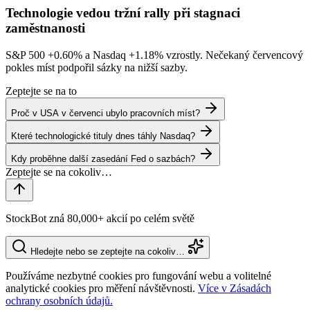
Technologie vedou tržní rally při stagnaci
zaměstnanosti
S&P 500
+0.60%
a Nasdaq
+1.18%
vzrostly. Nečekaný červencový
pokles míst podpořil sázky na nižší sazby.
Zeptejte se na to
Proč v USA v červenci ubylo pracovních míst?
Které technologické tituly dnes táhly Nasdaq?
Kdy proběhne další zasedání Fed o sazbách?
StockBot zná 80,000+ akcií po celém světě
Hledejte nebo se zeptejte na cokoliv…
Používáme nezbytné cookies pro fungování webu a volitelné
analytické cookies pro měření návštěvnosti.
Více v Zásadách
ochrany osobních údajů.