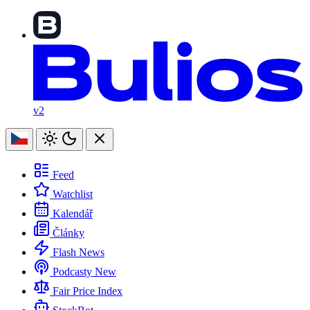
v2
Feed
Watchlist
Kalendář
Články
Flash News
Podcasty
New
Fair Price Index