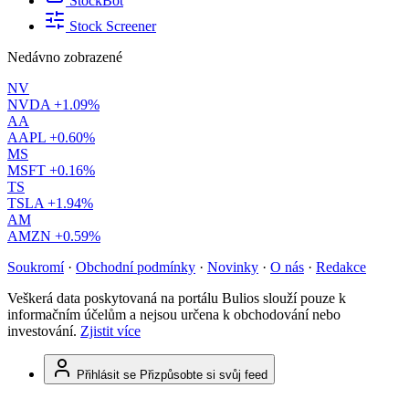
StockBot
Stock Screener
Nedávno zobrazené
NV
NVDA
+1.09%
AA
AAPL
+0.60%
MS
MSFT
+0.16%
TS
TSLA
+1.94%
AM
AMZN
+0.59%
Soukromí
·
Obchodní podmínky
·
Novinky
·
O nás
·
Redakce
Veškerá data poskytovaná na portálu Bulios slouží pouze k
informačním účelům a nejsou určena k obchodování nebo
investování.
Zjistit více
Přihlásit se
Přizpůsobte si svůj feed