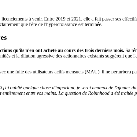
icenciements à venir. Entre 2019 et 2021, elle a fait passer ses effecti
 clairement que l'ère de l'hypercroissance est terminée.
res
tions qu'ils n'en ont acheté au cours des trois derniers mois.
Sa rém
initiés et la dilution agressive des actionnaires existants suggèrent qu
ec une fuite des utilisateurs actifs mensuels (MAU), il ne perturbera pas
 j'ai oublié quelque chose d'important, je serai heureux de l'ajouter d
t entièrement entre vos mains. La question de Robinhood a été traitée 