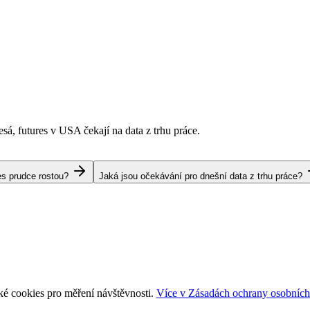
esá, futures v USA čekají na data z trhu práce.
es prudce rostou?
Jaká jsou očekávání pro dnešní data z trhu práce?
ké cookies pro měření návštěvnosti.
Více v Zásadách ochrany osobních