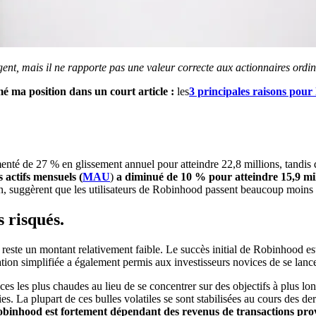
ent, mais il ne rapporte pas une valeur correcte aux actionnaires ordin
umé ma position dans un court article :
les
3 principales raisons pour 
nté de 27 % en glissement annuel pour atteindre 22,8 millions, tandis
s actifs mensuels (
MAU
)
a diminué de 10 % pour atteindre 15,9 mil
 an, suggèrent que les utilisateurs de Robinhood passent beaucoup moins 
s risqués.
 un montant relativement faible. Le succès initial de Robinhood est dû
ation simplifiée a également permis aux investisseurs novices de se lance
ces les plus chaudes au lieu de se concentrer sur des objectifs à plus l
 La plupart de ces bulles volatiles se sont stabilisées au cours des derni
binhood est fortement dépendant des revenus de transactions prov