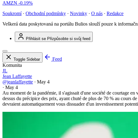
AMZN
-0.19%
Soukromí
·
Obchodní podmínky
·
Novinky
·
O nás
·
Redakce
Veškerá data poskytovaná na portálu Bulios slouží pouze k informač
Přihlásit se
Přizpůsobte si svůj feed
Feed
Toggle Sidebar
Komunita
JL
Jean Laffayette
@jeanlaffayette
·
May 4
·
May 4
Au moment de la pandémie, il s'agissait d'une société de courtage en vog
dessus du précipice des prix, ayant chuté de plus de 70 % au cours de 
devraient automatiquement vous dissuader d'un investissement potenti