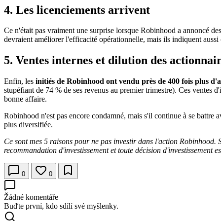
4. Les licenciements arrivent
Ce n'était pas vraiment une surprise lorsque Robinhood a annoncé des l
devraient améliorer l'efficacité opérationnelle, mais ils indiquent aussi
5. Ventes internes et dilution des actionnai
Enfin, les
initiés de Robinhood ont vendu près de 400 fois plus d'ac
stupéfiant de 74 % de ses revenus au premier trimestre). Ces ventes d'
bonne affaire.
Robinhood n'est pas encore condamné, mais s'il continue à se battre av
plus diversifiée.
Ce sont mes 5 raisons pour ne pas investir dans l'action Robinhood. Si
recommandation d'investissement et toute décision d'investissement es
0
0
Žádné komentáře
Buďte první, kdo sdílí své myšlenky.