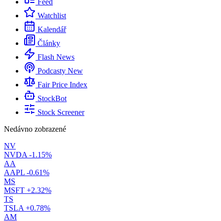
Feed
Watchlist
Kalendář
Články
Flash News
Podcasty
New
Fair Price Index
StockBot
Stock Screener
Nedávno zobrazené
NV
NVDA
-1.15%
AA
AAPL
-0.61%
MS
MSFT
+2.32%
TS
TSLA
+0.78%
AM