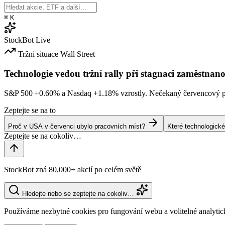
⌘
K
StockBot
Live
Tržní situace
Wall Street
Technologie vedou tržní rally při stagnaci zaměstnano
S&P 500
+0.60%
a Nasdaq
+1.18%
vzrostly. Nečekaný červencový po
Zeptejte se na to
Proč v USA v červenci ubylo pracovních míst?
Které technologické
StockBot zná 80,000+ akcií po celém světě
Hledejte nebo se zeptejte na cokoliv…
Používáme nezbytné cookies pro fungování webu a volitelné analytic