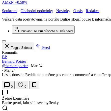
AMZN
+0.59%
Soukromí
·
Obchodní podmínky
·
Novinky
·
O nás
·
Redakce
Veškerá data poskytovaná na portálu Bulios slouží pouze k informač
Přihlásit se
Přizpůsobte si svůj feed
Feed
Toggle Sidebar
Komunita
BP
Bernard Poirier
@bernardpoirier
·
Mar 24
·
Mar 24
Les actions de Reddit n'ont même pas encore commencé à chauffer qu'
0
0
Žádné komentáře
Buďte první, kdo sdílí své myšlenky.