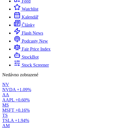
Feed
Watchlist
Kalendář
Články
Flash News
Podcasty
New
Fair Price Index
StockBot
Stock Screener
Nedávno zobrazené
NV
NVDA
+1.09%
AA
AAPL
+0.60%
MS
MSFT
+0.16%
TS
TSLA
+1.94%
AM