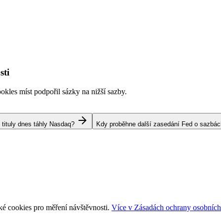
sti
kles míst podpořil sázky na nižší sazby.
 tituly dnes táhly Nasdaq?
Kdy proběhne další zasedání Fed o sazbá
ké cookies pro měření návštěvnosti.
Více v Zásadách ochrany osobních