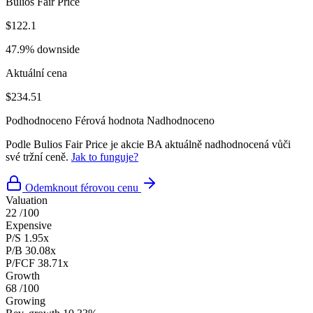
Bulios Fair Price
$122.1
47.9% downside
Aktuální cena
$234.51
Podhodnoceno
Férová hodnota
Nadhodnoceno
Podle Bulios Fair Price je akcie BA aktuálně nadhodnocená vůči
své tržní ceně.
Jak to funguje?
Odemknout férovou cenu
Valuation
22
/100
Expensive
P/S
1.95x
P/B
30.08x
P/FCF
38.71x
Growth
68
/100
Growing