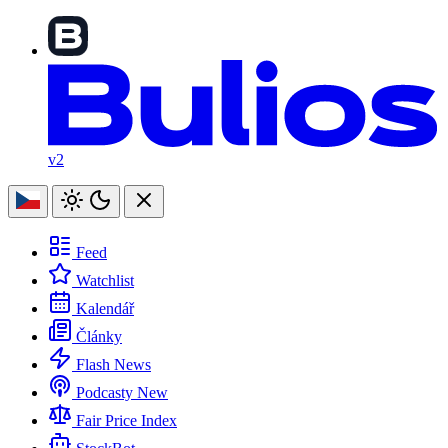
v2
Feed
Watchlist
Kalendář
Články
Flash News
Podcasty
New
Fair Price Index