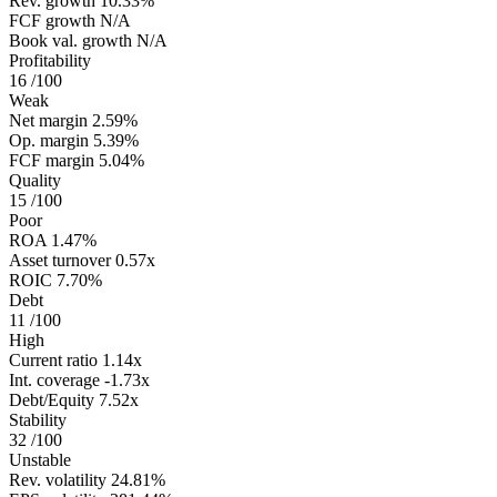
Rev. growth
10.33%
FCF growth
N/A
Book val. growth
N/A
Profitability
16
/100
Weak
Net margin
2.59%
Op. margin
5.39%
FCF margin
5.04%
Quality
15
/100
Poor
ROA
1.47%
Asset turnover
0.57x
ROIC
7.70%
Debt
11
/100
High
Current ratio
1.14x
Int. coverage
-1.73x
Debt/Equity
7.52x
Stability
32
/100
Unstable
Rev. volatility
24.81%