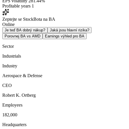
EPS volatility
281.44%
Profitable years
1
Zeptejte se StockBota na BA
Online
Je teď BA dobrý nákup?
Jaká jsou hlavní rizika?
Porovnej BA vs AMD
Earnings výhled pro BA
Sector
Industrials
Industry
Aerospace & Defense
CEO
Robert K. Ortberg
Employees
182,000
Headquarters