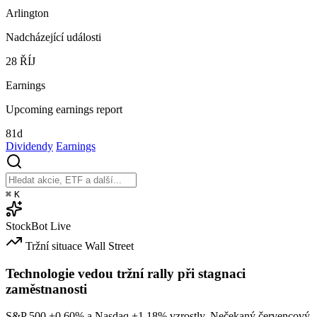
Arlington
Nadcházející události
28
ŘÍJ
Earnings
Upcoming earnings report
81d
Dividendy
Earnings
⌘
K
StockBot
Live
Tržní situace
Wall Street
Technologie vedou tržní rally při stagnaci
zaměstnanosti
S&P 500
+0.60%
a Nasdaq
+1.18%
vzrostly. Nečekaný červencový