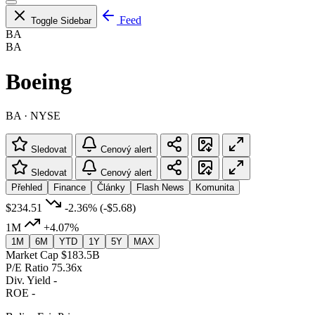
Feed
Toggle Sidebar
BA
BA
Boeing
BA · NYSE
Sledovat
Cenový alert
Sledovat
Cenový alert
Přehled
Finance
Články
Flash News
Komunita
$234.51
-2.36%
(-$5.68)
1M
+4.07%
1M
6M
YTD
1Y
5Y
MAX
Market Cap
$183.5B
P/E Ratio
75.36x
Div. Yield
-
ROE
-