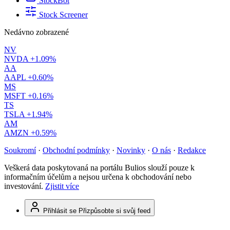
StockBot
Stock Screener
Nedávno zobrazené
NV
NVDA
+1.09%
AA
AAPL
+0.60%
MS
MSFT
+0.16%
TS
TSLA
+1.94%
AM
AMZN
+0.59%
Soukromí
·
Obchodní podmínky
·
Novinky
·
O nás
·
Redakce
Veškerá data poskytovaná na portálu Bulios slouží pouze k
informačním účelům a nejsou určena k obchodování nebo
investování.
Zjistit více
Přihlásit se
Přizpůsobte si svůj feed