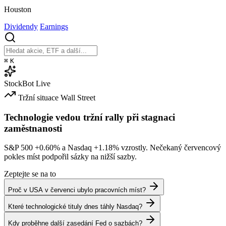
Houston
Dividendy
Earnings
⌘
K
StockBot
Live
Tržní situace
Wall Street
Technologie vedou tržní rally při stagnaci
zaměstnanosti
S&P 500
+0.60%
a Nasdaq
+1.18%
vzrostly. Nečekaný červencový
pokles míst podpořil sázky na nižší sazby.
Zeptejte se na to
Proč v USA v červenci ubylo pracovních míst?
Které technologické tituly dnes táhly Nasdaq?
Kdy proběhne další zasedání Fed o sazbách?