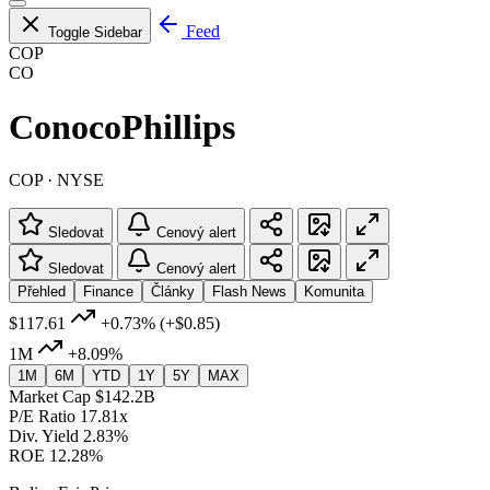
Feed
Toggle Sidebar
COP
CO
ConocoPhillips
COP · NYSE
Sledovat
Cenový alert
Sledovat
Cenový alert
Přehled
Finance
Články
Flash News
Komunita
$117.61
+0.73%
(+$0.85)
1M
+8.09%
1M
6M
YTD
1Y
5Y
MAX
Market Cap
$142.2B
P/E Ratio
17.81x
Div. Yield
2.83%
ROE
12.28%