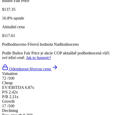
Bulios Fair Price
$137.35
16.8% upside
Aktuální cena
$117.61
Podhodnoceno
Férová hodnota
Nadhodnoceno
Podle Bulios Fair Price je akcie COP aktuálně podhodnocená vůči
své tržní ceně.
Jak to funguje?
Odemknout férovou cenu
Valuation
72
/100
Cheap
EV/EBITDA
6.87x
P/S
2.42x
P/B
2.21x
Growth
17
/100
Declining