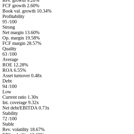
Rev. growth
9.26%
FCF growth
2.60%
Book val. growth
10.34%
Profitability
95
/100
Strong
Net margin
13.60%
Op. margin
19.58%
FCF margin
28.57%
Quality
63
/100
Average
ROE
12.28%
ROA
6.55%
Asset turnover
0.48x
Debt
94
/100
Low
Current ratio
1.30x
Int. coverage
9.32x
Net debt/EBITDA
0.73x
Stability
72
/100
Stable
Rev. volatility
18.67%