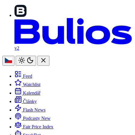
v2
Feed
Watchlist
Kalendář
Články
Flash News
Podcasty
New
Fair Price Index