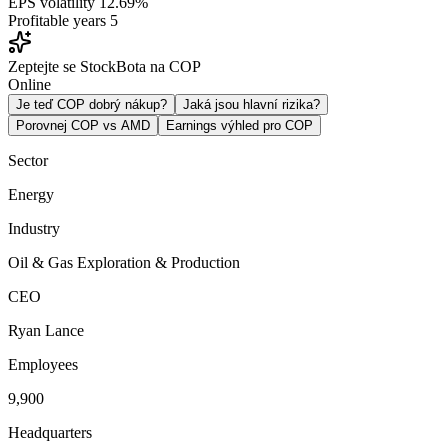
EPS volatility
12.69%
Profitable years
5
Zeptejte se StockBota na COP
Online
Je teď COP dobrý nákup?
Jaká jsou hlavní rizika?
Porovnej COP vs AMD
Earnings výhled pro COP
Sector
Energy
Industry
Oil & Gas Exploration & Production
CEO
Ryan Lance
Employees
9,900
Headquarters