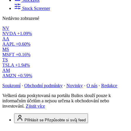
StockBot
Stock Screener
Nedávno zobrazené
NV
NVDA
+1.09%
AA
AAPL
+0.60%
MS
MSFT
+0.16%
TS
TSLA
+1.94%
AM
AMZN
+0.59%
Soukromí
·
Obchodní podmínky
·
Novinky
·
O nás
·
Redakce
Veškerá data poskytovaná na portálu Bulios slouží pouze k
informačním účelům a nejsou určena k obchodování nebo
investování.
Zjistit více
Přihlásit se
Přizpůsobte si svůj feed