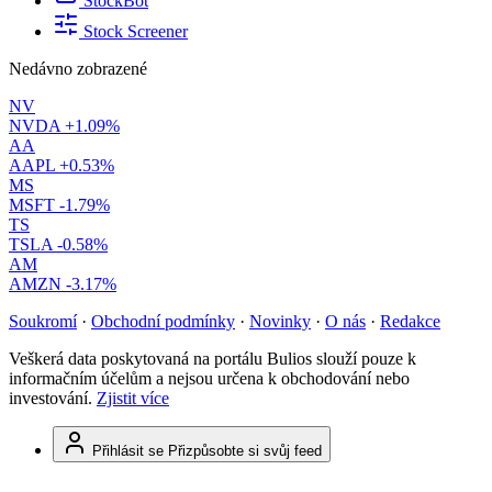
StockBot
Stock Screener
Nedávno zobrazené
NV
NVDA
+1.09%
AA
AAPL
+0.53%
MS
MSFT
-1.79%
TS
TSLA
-0.58%
AM
AMZN
-3.17%
Soukromí
·
Obchodní podmínky
·
Novinky
·
O nás
·
Redakce
Veškerá data poskytovaná na portálu Bulios slouží pouze k
informačním účelům a nejsou určena k obchodování nebo
investování.
Zjistit více
Přihlásit se
Přizpůsobte si svůj feed