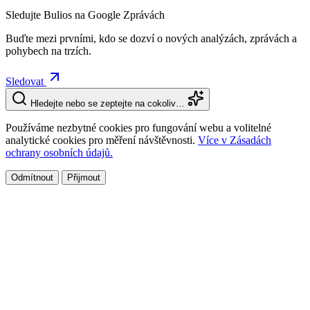
Sledujte Bulios na Google Zprávách
Buďte mezi prvními, kdo se dozví o nových analýzách, zprávách a
pohybech na trzích.
Sledovat
Hledejte nebo se zeptejte na cokoliv…
Používáme nezbytné cookies pro fungování webu a volitelné
analytické cookies pro měření návštěvnosti.
Více v Zásadách
ochrany osobních údajů.
Odmítnout
Přijmout