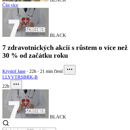
Číst více
BLACK
7 zdravotnických akcií s růstem o více než
30 % od začátku roku
Krystof Jane
·
22h
·
21 min čtení
LLY
VTRS
BRK-B
22h
BLACK