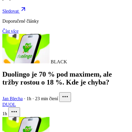
Sledovat
Doporučené články
Číst více
BLACK
Duolingo je 70 % pod maximem, ale
tržby rostou o 18 %. Kde je chyba?
Jan Blecha
·
1h
·
23 min čtení
DUOL
1h