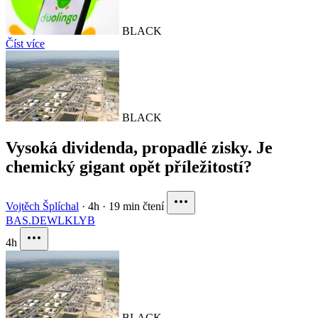
BLACK
Číst více
BLACK
Vysoká dividenda, propadlé zisky. Je
chemický gigant opět příležitostí?
Vojtěch Šplíchal
·
4h
·
19 min čtení
BAS.DE
WLK
LYB
4h
BLACK