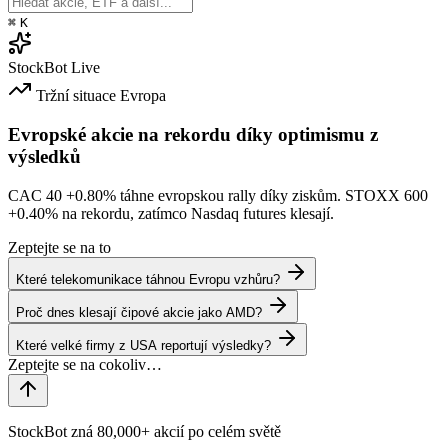
⌘
K
StockBot
Live
Tržní situace
Evropa
Evropské akcie na rekordu díky optimismu z
výsledků
CAC 40
+0.80%
táhne evropskou rally díky ziskům. STOXX 600
+0.40%
na rekordu, zatímco Nasdaq futures klesají.
Zeptejte se na to
Které telekomunikace táhnou Evropu vzhůru?
Proč dnes klesají čipové akcie jako AMD?
Které velké firmy z USA reportují výsledky?
StockBot zná 80,000+ akcií po celém světě