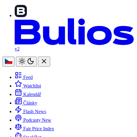
v2
Feed
Watchlist
Kalendář
Články
Flash News
Podcasty
New
Fair Price Index