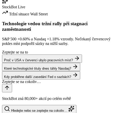
StockBot
Live
Tržní situace
Wall Street
Technologie vedou tržní rally při stagnaci
zaměstnanosti
S&P 500
+0.60%
a Nasdaq
+1.18%
vzrostly. Nečekaný červencový
pokles míst podpořil sázky na nižší sazby.
Zeptejte se na to
Proč v USA v červenci ubylo pracovních míst?
Které technologické tituly dnes táhly Nasdaq?
Kdy proběhne další zasedání Fed o sazbách?
StockBot zná 80,000+ akcií po celém světě
Hledejte nebo se zeptejte na cokoliv…