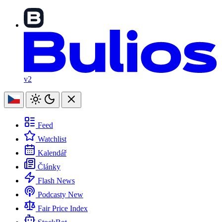
v2
Feed
Watchlist
Kalendář
Články
Flash News
Podcasty
New
Fair Price Index