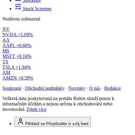
StockBot
Stock Screener
Nedávno zobrazené
NV
NVDA
+1.09%
AA
AAPL
+0.60%
MS
MSFT
+0.16%
TS
TSLA
+1.94%
AM
AMZN
+0.59%
Soukromí
·
Obchodní podmínky
·
Novinky
·
O nás
·
Redakce
Veškerá data poskytovaná na portálu Bulios slouží pouze k
informačním účelům a nejsou určena k obchodování nebo
investování.
Zjistit více
Přihlásit se
Přizpůsobte si svůj feed