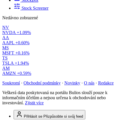
StockBot
Stock Screener
Nedávno zobrazené
NV
NVDA
+1.09%
AA
AAPL
+0.60%
MS
MSFT
+0.16%
TS
TSLA
+1.94%
AM
AMZN
+0.59%
Soukromí
·
Obchodní podmínky
·
Novinky
·
O nás
·
Redakce
Veškerá data poskytovaná na portálu Bulios slouží pouze k
informačním účelům a nejsou určena k obchodování nebo
investování.
Zjistit více
Přihlásit se
Přizpůsobte si svůj feed