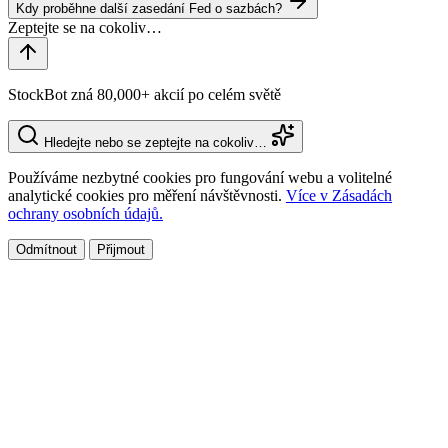
Kdy proběhne další zasedání Fed o sazbách?
StockBot zná 80,000+ akcií po celém světě
Hledejte nebo se zeptejte na cokoliv…
Používáme nezbytné cookies pro fungování webu a volitelné
analytické cookies pro měření návštěvnosti.
Více v Zásadách
ochrany osobních údajů.
Odmítnout
Přijmout