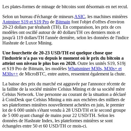
Les plates-formes de minage de bitcoins sont désormais en net recul.
Selon un bureau d'échange de mineurs
ASIC
, les machines minières
Antminer S19 et S19 Pro
de
Bitmain
font l'objet d'offres d'environ
20-23 dollars par térahash (TH). En comparaison, les prix de ces
modèles ont oscillé autour de 40 dollars/TH ces derniers mois et
jusqu'à 119 dollars/TH l'année dernière, selon les données de l'indice
Hashrate de Luxor Mining.
Une fourchette de 20-23 USD/TH est quelque chose que
l'industrie n'a pas vu depuis le moment où le prix du bitcoin a
atteint son niveau le plus bas en 2020.
Outre les unités S19, S19j
et S19 Pro de Bitmain, les modèles
Whatsminer M30s, M30s+ et
M30s++
de MicroBTC, entre autres, ressentent également la chute.
La baisse des prix du marché est aggravée par l'annonce récente de
la faillite de la société minière Celsius Mining et de sa société mère
Celsius Network. Une personne au courant de la situation a déclaré
à CoinDesk que Celsius Mining a mis aux enchères des milliers de
ses plateformes minières nouvellement achetées en juin, le premier
lot de 6 000 unités s'étant vendu à 28 USD/TH et le second groupe
de 5 000 ayant changé de mains pour 22 USD/TH. Selon les
données de Hashrate Index, les plateformes minières se sont
échangées entre 50 et 60 USD/TH ce mois-ci.