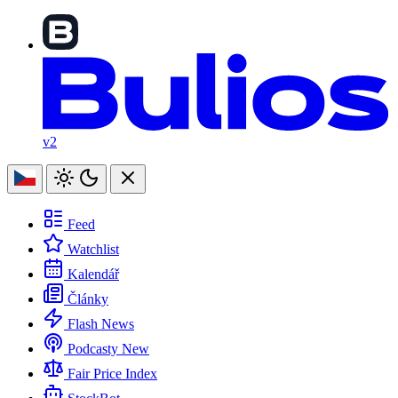
v2
Feed
Watchlist
Kalendář
Články
Flash News
Podcasty
New
Fair Price Index