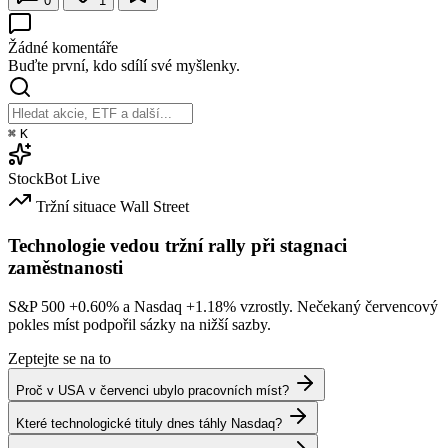
0
1
Žádné komentáře
Buďte první, kdo sdílí své myšlenky.
⌘
K
StockBot
Live
Tržní situace
Wall Street
Technologie vedou tržní rally při stagnaci
zaměstnanosti
S&P 500
+0.60%
a Nasdaq
+1.18%
vzrostly. Nečekaný červencový
pokles míst podpořil sázky na nižší sazby.
Zeptejte se na to
Proč v USA v červenci ubylo pracovních míst?
Které technologické tituly dnes táhly Nasdaq?