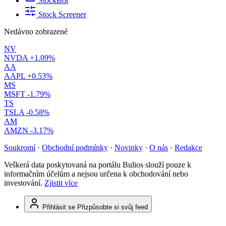
StockBot
Stock Screener
Nedávno zobrazené
NV
NVDA
+1.09%
AA
AAPL
+0.53%
MS
MSFT
-1.79%
TS
TSLA
-0.58%
AM
AMZN
-3.17%
Soukromí
·
Obchodní podmínky
·
Novinky
·
O nás
·
Redakce
Veškerá data poskytovaná na portálu Bulios slouží pouze k
informačním účelům a nejsou určena k obchodování nebo
investování.
Zjistit více
Přihlásit se
Přizpůsobte si svůj feed