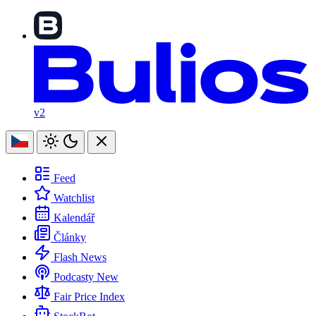
v2
Feed
Watchlist
Kalendář
Články
Flash News
Podcasty
New
Fair Price Index