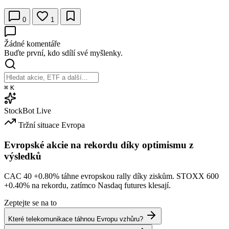
0
1
Žádné komentáře
Buďte první, kdo sdílí své myšlenky.
⌘
K
StockBot
Live
Tržní situace
Evropa
Evropské akcie na rekordu díky optimismu z
výsledků
CAC 40
+0.80%
táhne evropskou rally díky ziskům. STOXX 600
+0.40%
na rekordu, zatímco Nasdaq futures klesají.
Zeptejte se na to
Které telekomunikace táhnou Evropu vzhůru?