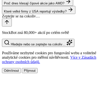
Proč dnes klesají čipové akcie jako AMD?
Které velké firmy z USA reportují výsledky?
StockBot zná 80,000+ akcií po celém světě
Hledejte nebo se zeptejte na cokoliv…
Používáme nezbytné cookies pro fungování webu a volitelné
analytické cookies pro měření návštěvnosti.
Více v Zásadách
ochrany osobních údajů.
Odmítnout
Přijmout