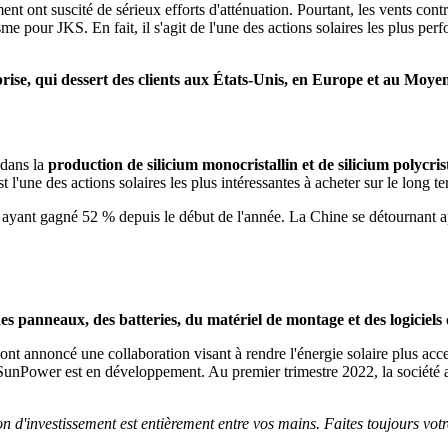
nt ont suscité de sérieux efforts d'atténuation. Pourtant, les vents con
e pour JKS. En fait, il s'agit de l'une des actions solaires les plus pe
rise, qui dessert des clients aux États-Unis, en Europe et au Moye
 dans la
production de silicium monocristallin et de silicium polycrist
'une des actions solaires les plus intéressantes à acheter sur le long t
 DQ ayant gagné 52 % depuis le début de l'année. La Chine se détourna
des panneaux, des batteries, du matériel de montage et des logiciels 
ont annoncé une collaboration visant à rendre l'énergie solaire plus acc
 SunPower est en développement. Au premier trimestre 2022, la société a
on d'investissement est entièrement entre vos mains. Faites toujours vot