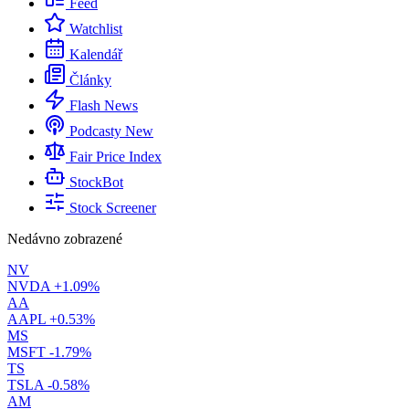
Feed
Watchlist
Kalendář
Články
Flash News
Podcasty
New
Fair Price Index
StockBot
Stock Screener
Nedávno zobrazené
NV
NVDA
+1.09%
AA
AAPL
+0.53%
MS
MSFT
-1.79%
TS
TSLA
-0.58%
AM