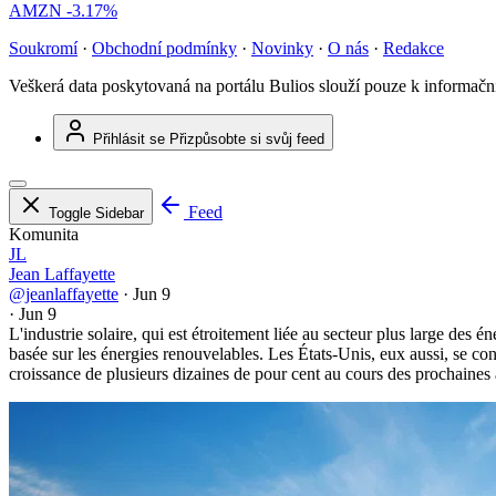
AMZN
-3.17%
Soukromí
·
Obchodní podmínky
·
Novinky
·
O nás
·
Redakce
Veškerá data poskytovaná na portálu Bulios slouží pouze k informač
Přihlásit se
Přizpůsobte si svůj feed
Feed
Toggle Sidebar
Komunita
JL
Jean Laffayette
@jeanlaffayette
·
Jun 9
·
Jun 9
L'industrie solaire, qui est étroitement liée au secteur plus large des 
basée sur les énergies renouvelables. Les États-Unis, eux aussi, se con
croissance de plusieurs dizaines de pour cent au cours des prochaines