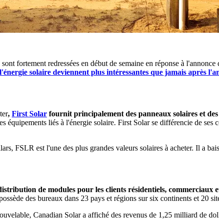
e sont fortement redressées en début de semaine en réponse à l'annonce d
l'énergie solaire deviennent plus intéressantes que jamais après l'a
ter
,
First Solar
fournit principalement des panneaux solaires et des
 équipements liés à l'énergie solaire. First Solar se différencie de ses 
lars, FSLR est l'une des plus grandes valeurs solaires à acheter. Il a ba
 distribution de modules pour les clients résidentiels, commerciaux e
e possède des bureaux dans 23 pays et régions sur six continents et 20 s
renouvelable, Canadian Solar a affiché des revenus de 1,25 milliard de do