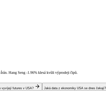
-Írán. Hang Seng
-1.96%
klesá kvůli výprodeji čipů.
 vyvíjejí futures v USA?
Jaká data z ekonomiky USA se dnes čekají?