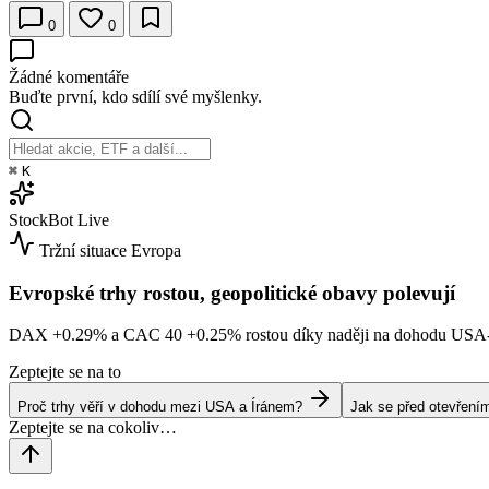
0
0
Žádné komentáře
Buďte první, kdo sdílí své myšlenky.
⌘
K
StockBot
Live
Tržní situace
Evropa
Evropské trhy rostou, geopolitické obavy polevují
DAX
+0.29%
a CAC 40
+0.25%
rostou díky naději na dohodu USA
Zeptejte se na to
Proč trhy věří v dohodu mezi USA a Íránem?
Jak se před otevřením