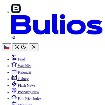
v2
Feed
Watchlist
Kalendář
Články
Flash News
Podcasty
New
Fair Price Index