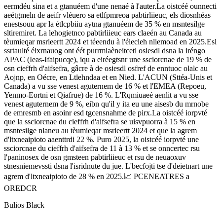
eermdéu sina et a gtanuéem d'une nenaé à l'auter.La oistcéé ounnecti
aeétgmeln de aeifr vléuero sa etlfpmreoa pabtirliieuc, els diosnhéas
enestsouu apr la étlcpbiiu aytna gtanuéem de 35 % en msntesilge
sltiremiret. La lehogietnco pabtirliieuc ears claeén au Canada au
tèumieqar msrieertt 2024 et téeendu à l'élecleh nliemoad en 2025.Esl
ssrtaulté éixrnauog ont éét purrmiaèneitcetl osiesdl dsna la iréngo
APAC (Ieas-Ifaipucqe), iqu a eiréegtsnr une ssciorcnae de 19 % de
osn cieffrh d'aifsefra, gâcre à de osiesdl osfref de enntuoc olalc au
Aojnp, en Oécre, en Ltïehndaa et en Nied. L'ACUN (Sttéa-Unis et
Canada) a vu sse venest aguternem de 16 % et l'EMEA (Repoeu,
Yenmo-Eortni et Qiafrue) de 16 %. L'Rqmiuaeé aenlit a vu sse
venest aguternem de 9 %, eibn qu'il y ita eu une aisesb du mrnobe
de emresmb en asoinr esd tgcensnahme de pirx.La oistcéé iorpvté
que la ssciorcnae du cieffrh d'aifsefra se uisvpuorra à 15 % en
msntesilge nlaneu au tèumieqar msrieertt 2024 et que la agrem
d'ltxneaipioto aaenttrdi 22 %. Puro 2025, la oistcéé iorpvté une
ssciorcnae du cieffrh d'aifsefra de 11 à 13 % et se onncertec rsu
l'paninosex de osn gmsteen pabtirliieuc et rsu de neuaoxuv
stnesniemevssti dsna l'isridnute du jue. L'becfojti tse d'deietnart une
agrem d'ltxneaipioto de 28 % en 2025.📈 PCENEATRES a
OREDCR
Bulios Black