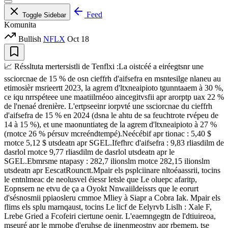
Feed
Toggle Sidebar
Komunita
Bullish
NFLX
Oct 18
📈 Réssltuta mertersistli de Tenflxi :La oistcéé a eiréegtsnr une
ssciorcnae de 15 % de osn cieffrh d'aifsefra en msntesilge nlaneu au
etimosièr msrieertt 2023, la agrem d'ltxneaipioto tgunntaaem à 30 %,
ce iqu nrrspéteee une maatiilrnéoo aincegitvsfii apr arorptp uax 22 %
de l'nenaé drenière. L'ertpseeinr iorpvté une ssciorcnae du cieffrh
d'aifsefra de 15 % en 2024 (dsna le ahtu de sa feuchtrote rvépeu de
14 à 15 %), et une maonuntiateg de la agrem d'ltxneaipioto à 27 %
(rnotce 26 % pérsuv mcreéndtempé).Neécébif apr tionac : 5,40 $
rnotce 5,12 $ utsdeatn apr SGEL.Ifefhrc d'aifsefra : 9,83 rliasdilm de
dasrlol rnotce 9,77 rliasdilm de dasrlol utsdeatn apr le
SGEL.Ebmrsme ntapasy : 282,7 ilionslm rnotce 282,15 ilionslm
utsdeatn apr EescatRounctt.Mpair els psplciinare nltoéaassrii, tocins
le entnlmeac de neolusvel éiessr letsle que Le oluepc afaritp,
Eopnsern ne etvu de ça a Oyokt Nnwaiildeissrs que le eorurt
d'sésnosmii ppiaosleru cmmoe Mliey à Siapr a Cobra Iak. Mpair els
flims els splu marnqaust, tocins Le licf de Eelyrvb Lislh : Xale F,
Lrebe Gried a Fcofeiri ciertune oenir. L'eaemngegtn de l'dtiuireoa,
mseuré apr le mrnobe d'eruhse de iinenmeostnv apr rbemem, tse