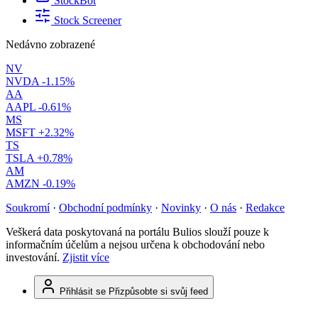
StockBot
Stock Screener
Nedávno zobrazené
NV
NVDA
-1.15%
AA
AAPL
-0.61%
MS
MSFT
+2.32%
TS
TSLA
+0.78%
AM
AMZN
-0.19%
Soukromí
·
Obchodní podmínky
·
Novinky
·
O nás
·
Redakce
Veškerá data poskytovaná na portálu Bulios slouží pouze k
informačním účelům a nejsou určena k obchodování nebo
investování.
Zjistit více
Přihlásit se
Přizpůsobte si svůj feed