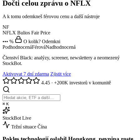
Dočti celou zprávu o NFLX
A k tomu odemkneš férovou cenu a další nástroje
NF
NFLX
Bulios Fair Price
••• %
O kolik? Odemkni
Podhodnocená
Férová
Nadhodnocená
Členství Black: analýzy, screener, newslettery a neomezený
StockBot.
Aktivovat 7 dní zdarma
Zjistit více
4.45
·
+200K investorů v komunitě
⌘
K
StockBot
Live
Tržní situace
Čína
Pokles technologií oslabil Hongkong, pevnina roste