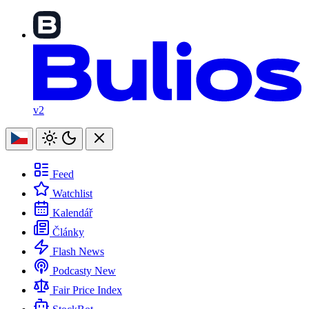
v2
Feed
Watchlist
Kalendář
Články
Flash News
Podcasty
New
Fair Price Index