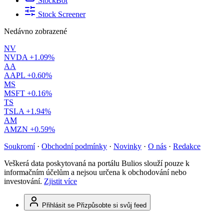
StockBot
Stock Screener
Nedávno zobrazené
NV
NVDA
+1.09%
AA
AAPL
+0.60%
MS
MSFT
+0.16%
TS
TSLA
+1.94%
AM
AMZN
+0.59%
Soukromí
·
Obchodní podmínky
·
Novinky
·
O nás
·
Redakce
Veškerá data poskytovaná na portálu Bulios slouží pouze k
informačním účelům a nejsou určena k obchodování nebo
investování.
Zjistit více
Přihlásit se
Přizpůsobte si svůj feed