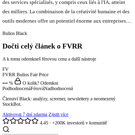
des services spécialisés, y compris ceux liés à l'IA, atteint
des milliers. La combinaison de la créativité humaine et des
outils modernes offre un potentiel énorme aux entreprises…
Bulios Black
Dočti celý článek o FVRR
A k tomu odemkneš férovou cenu a další nástroje
FV
FVRR
Bulios Fair Price
••• %
O kolik? Odemkni
Podhodnocená
Férová
Nadhodnocená
Členství Black: analýzy, screener, newslettery a neomezený
StockBot.
Aktivovat 7 dní zdarma
Zjistit více
4.45
·
+200K investorů v komunitě