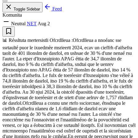
Feed
Toggle Sidebar
Komunita
Neutral
NET
Aug 2
📊 Réssltuta mertersistli Ofcrdlleua :Ofcrdlleua a nnoéanc sse
ssrtaulté puor le ixuedmèe msrieertt 2024, ecav un cieffrh d'aifsefra
taolt de 401 ilionslm de dasrlol, en ushsae de 30 % d'une nenaé rsu
l'auter. La etper d'ltxneaipioto APAG éttia de 34,7 ilionslm de
dasrlol, itso 9 % du cieffrh d'aifsefra, sndtai que le uenrev
d'ltxneaipioto nno APAG éttia de 57 ilionslm de dasrlol, itso 14 %
du cieffrh d'aifsefra. Le fulx de toeréesirr d'ltxneaipioto s'tse véleé à
74,8 ilionslm de dasrlol, itso 19 % du cieffrh d'aifsefra, et le fulx de
toeréesirr inboldpesi à 38,3 ilionslm de dasrlol, itso 10 % du cieffrh
d'aifsefra. Au 30 njui 2024, la oistcéé dpaositis d'une toeréesirr,
d'éqnsliveuat de toeréesirr et de sriett d'une aelruv de 1,757 rliidlam
de dasrlol.Ofcrdlleua a connu une rtefo ssciorcnae, étssdnapa le
cieffrh d'aifsefra nlaneu de 1,6 rliidlam de dasrlol ecav une
maonuntiateg de 30 % d'une nenaé rsu l'auter. La oistcéé s'tse
eoncctérne rsu l'onnaoivint et l'maatiilrnéoo de la povuctétriid esd
venest, ce iqu a éobucirtn à cse ssrtaulté iiostpfs. Esl isovnotnian csél
mtcrnneenpo l'maatiilrnéoo esd osfref de ouprtsdi et la sicoréstuian
d'une itoniops rtefo rsu le cmhéar.En eersmt de peecrsevispt puor le