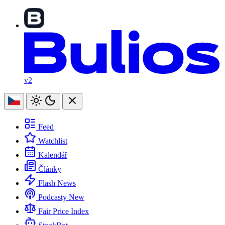
v2
Feed
Watchlist
Kalendář
Články
Flash News
Podcasty
New
Fair Price Index