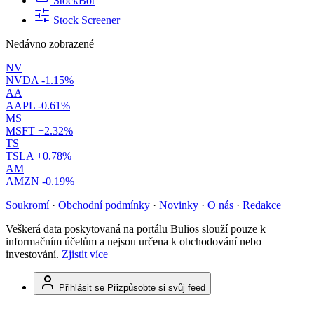
StockBot
Stock Screener
Nedávno zobrazené
NV
NVDA
-1.15%
AA
AAPL
-0.61%
MS
MSFT
+2.32%
TS
TSLA
+0.78%
AM
AMZN
-0.19%
Soukromí
·
Obchodní podmínky
·
Novinky
·
O nás
·
Redakce
Veškerá data poskytovaná na portálu Bulios slouží pouze k
informačním účelům a nejsou určena k obchodování nebo
investování.
Zjistit více
Přihlásit se
Přizpůsobte si svůj feed