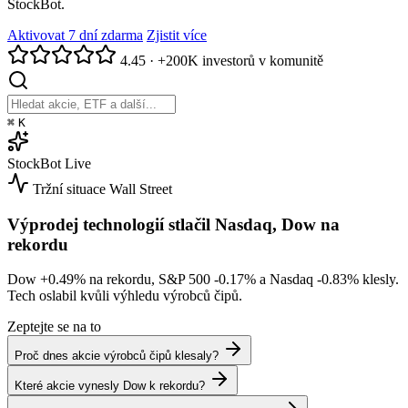
StockBot.
Aktivovat 7 dní zdarma
Zjistit více
4.45
·
+200K investorů v komunitě
⌘
K
StockBot
Live
Tržní situace
Wall Street
Výprodej technologií stlačil Nasdaq, Dow na
rekordu
Dow
+0.49%
na rekordu, S&P 500
-0.17%
a Nasdaq
-0.83%
klesly.
Tech oslabil kvůli výhledu výrobců čipů.
Zeptejte se na to
Proč dnes akcie výrobců čipů klesaly?
Které akcie vynesly Dow k rekordu?