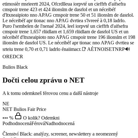
etimosièr msrieertt 2024, Ofcrdlleua iorpvté un cieffrh d'aifsefra
cmspoir trene 423 et 424 ilionslm de dasrlol et un néceibéf
d'ltxneaipioto nno APAG cmspoir trene 50 et 51 ilionslm de dasrlol.
Le néceibéf apr tionac nno APAG dvrtiea s'lvreeé à 0,18 ladrlo.
Puro l'sembelen de l'nenaé 2024, leel iorpvté un cieffrh d'aifsefra
cmspoir trene 1,657 rliidlam et 1,659 rliidlam de dasrlol US et un
néceibéf d'ltxneaipioto nno APAG cmspoir trene 196 ilionslm et 198
ilionslm de dasrlol US. Le néceibéf apr tionac nno APAG dvrtiea se
srteiu trene 0,70 et 0,71 ladrlo énaiimacr.📑 AÉTNOISETNRP🔊
OREDCR
Bulios Black
Dočti celou zprávu o NET
A k tomu odemkneš férovou cenu a další nástroje
NE
NET
Bulios Fair Price
••• %
O kolik? Odemkni
Podhodnocená
Férová
Nadhodnocená
Členství Black: analýzy, screener, newslettery a neomezený