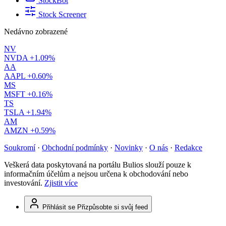
StockBot
Stock Screener
Nedávno zobrazené
NV
NVDA
+1.09%
AA
AAPL
+0.60%
MS
MSFT
+0.16%
TS
TSLA
+1.94%
AM
AMZN
+0.59%
Soukromí
·
Obchodní podmínky
·
Novinky
·
O nás
·
Redakce
Veškerá data poskytovaná na portálu Bulios slouží pouze k
informačním účelům a nejsou určena k obchodování nebo
investování.
Zjistit více
Přihlásit se
Přizpůsobte si svůj feed