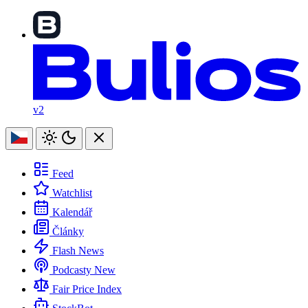
v2
Feed
Watchlist
Kalendář
Články
Flash News
Podcasty
New
Fair Price Index