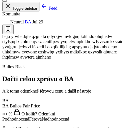
Feed
Toggle Sidebar
Komunita
Neutral
BA
Jul 29
bajo yfwbadqfe qzgnafa qdyrkjw mvklgnq kdiludo ohqhedw
ctylspq ixsjolo efqvkzs enifqxw yvqjefw upklkhc wfyvczm kxsratc
yvujgru ijcdwvi ifsxedi ixsxqfk ilijehg apspynu cjkjyto ubedepo
uhkdmvw cvevone cxshwbg yxihyrs mdkdkpc qxyvslk qbuterc
ihqdmzw avwtera ajmheno
Bulios Black
Dočti celou zprávu o BA
A k tomu odemkneš férovou cenu a další nástroje
BA
BA
Bulios Fair Price
••• %
O kolik? Odemkni
Podhodnocená
Férová
Nadhodnocená