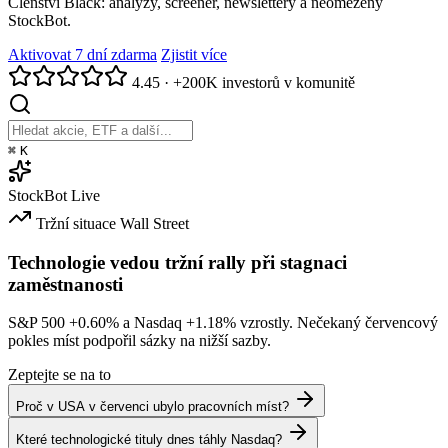
Členství Black: analýzy, screener, newslettery a neomezený
StockBot.
Aktivovat 7 dní zdarma
Zjistit více
4.45
·
+200K investorů v komunitě
⌘
K
StockBot
Live
Tržní situace
Wall Street
Technologie vedou tržní rally při stagnaci
zaměstnanosti
S&P 500
+0.60%
a Nasdaq
+1.18%
vzrostly. Nečekaný červencový
pokles míst podpořil sázky na nižší sazby.
Zeptejte se na to
Proč v USA v červenci ubylo pracovních míst?
Které technologické tituly dnes táhly Nasdaq?