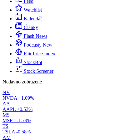
Feed
Watchlist
Kalendář
Články
Flash News
Podcasty
New
Fair Price Index
StockBot
Stock Screener
Nedávno zobrazené
NV
NVDA
+1.09%
AA
AAPL
+0.53%
MS
MSFT
-1.79%
TS
TSLA
-0.58%
AM