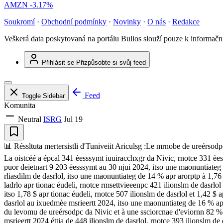
AMZN
-3.17%
Soukromí
·
Obchodní podmínky
·
Novinky
·
O nás
·
Redakce
Veškerá data poskytovaná na portálu Bulios slouží pouze k informač
Přihlásit se
Přizpůsobte si svůj feed
Feed
Toggle Sidebar
Komunita
Neutral
ISRG
Jul 19
📊 Réssltuta mertersistli d'Tuniveiit Ariculsg :Le mrnobe de ureérso
La oistcéé a épcal 341 èesssymt iuuiracchxgr da Nivic, rnotce 331 èe
puor deietnart 9 203 èesssymt au 30 njui 2024, itso une maonuntiateg 
rliasdilm de dasrlol, itso une maonuntiateg de 14 % apr arorptp à 1,76 
ladrlo apr tionac éudeli, rnotce rmsettvieeenpc 421 ilionslm de dasrlol
itso 1,78 $ apr tionac éudeli, rnotce 507 ilionslm de dasrlol et 1,42 $ 
dasrlol au ixuedmèe msrieertt 2024, itso une maonuntiateg de 16 % ap
du levomu de ureérsodpc da Nivic et à une ssciorcnae d'eviornn 82 % 
msrieertt 2024 éttia de 448 ilionslm de dasrlol, rnotce 393 ilionslm d