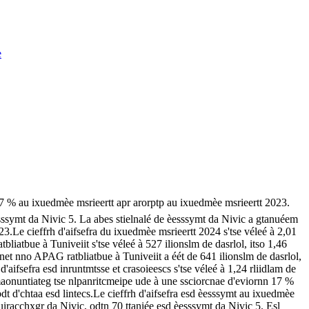
e
17 % au ixuedmèe msrieertt apr arorptp au ixuedmèe msrieertt 2023.
ssymt da Nivic 5. La abes stielnalé de èesssymt da Nivic a gtanuéem
3.Le cieffrh d'aifsefra du ixuedmèe msrieertt 2024 s'tse véleé à 2,01
liatbue à Tuniveiit s'tse véleé à 527 ilionslm de dasrlol, itso 1,46
 net nno APAG ratbliatbue à Tuniveiit a éét de 641 ilionslm de dasrlol,
'aifsefra esd inruntmtsse et crasoieescs s'tse véleé à 1,24 rliidlam de
maonuntiateg tse nlpanritcmeipe ude à une ssciorcnae d'eviornn 17 %
 d'chtaa esd lintecs.Le cieffrh d'aifsefra esd èesssymt au ixuedmèe
uiracchxgr da Nivic, odtn 70 ttaniée esd èesssymt da Nivic 5. Esl