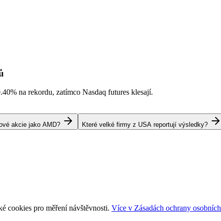
ů
0.40%
na rekordu, zatímco Nasdaq futures klesají.
pové akcie jako AMD?
Které velké firmy z USA reportují výsledky?
ké cookies pro měření návštěvnosti.
Více v Zásadách ochrany osobních