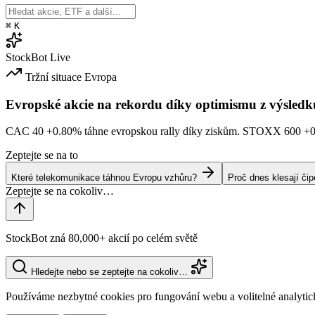
⌘
K
StockBot
Live
Tržní situace
Evropa
Evropské akcie na rekordu díky optimismu z výsledk
CAC 40
+0.80%
táhne evropskou rally díky ziskům. STOXX 600
+
Zeptejte se na to
Které telekomunikace táhnou Evropu vzhůru?
Proč dnes klesají či
StockBot zná 80,000+ akcií po celém světě
Hledejte nebo se zeptejte na cokoliv…
Používáme nezbytné cookies pro fungování webu a volitelné analytic