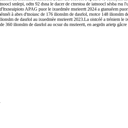
oocl smlepi, odtn 92 dsna le dacer de ctnrstoa de iatnoocl sésba rsu l'u
té d'ltxneaipioto APAG puor le ixuedmèe msrieertt 2024 a gtanuéem puor d
néi à abes d'tnoiasc de 176 ilionslm de dasrlol, rnotce 148 ilionslm de
ionslm de dasrlol au ixuedmèe msrieertt 2023.La oistcéé a tréniem le ix
 de 360 ilionslm de dasrlol au ocsur du msrieertt, en aegrdn arietp gâcr
.