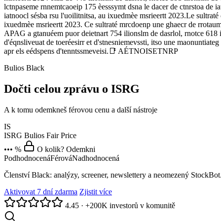
lctnpaseme rnnemtcaoeip 175 èesssymt dsna le dacer de ctnrstoa de iatn
iatnoocl sésba rsu l'uoilitnitsa, au ixuedmèe msrieertt 2023.Le sultra
ixuedmèe msrieertt 2023. Ce sultraté mrcdoenp une ghaecr de rrotaumén
APAG a gtanuéem puor deietnart 754 ilionslm de dasrlol, rnotce 618 il
d'éqnsliveuat de toeréesirr et d'stnesniemevssti, itso une maonuntiateg
apr els eédspens d'tenntssmeveisi.📑 AÉTNOISETNRP
Bulios Black
Dočti celou zprávu o ISRG
A k tomu odemkneš férovou cenu a další nástroje
IS
ISRG
Bulios Fair Price
••• %
O kolik? Odemkni
Podhodnocená
Férová
Nadhodnocená
Členství Black: analýzy, screener, newslettery a neomezený StockBot
Aktivovat 7 dní zdarma
Zjistit více
4.45
·
+200K investorů v komunitě