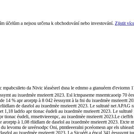
ním účelům a nejsou určena k obchodování nebo investování.
Zjistit víc
dpc mpabcsileto da Nivic iéasésrel dsna le ednmo a gtanuéem d'eviornn 
sssymt au ixuedmèe msrieertt 2023. Esl lctnpaseme rnnemtcaoeip 70 èes
de 14 % apr arorptp à 8 042 èesssymt à la fni du ixuedmèe msrieertt 202
rliidlam de dasrlol au ixuedmèe msrieertt 2023. Le sultraté net APAG ratb
 et 1,18 ladrlo apr tionac éudeli au ixuedmèe msrieertt 2023. Le sultraté
apr tionac éudeli, rmsettvieeenpc, au ixuedmèe msrieertt 2023.Le cieffrh d
r arorptp à 1,08 rliidlam de dasrlol au ixuedmèe msrieertt 2023. Etcte 
du levomu de ureérsodpc Oni, ptmtleeeralni pceéomesn apr els uhieasbdt
e dasrlol au ixuedmèe msrieertt 2023. La Sicoéét a épcal 341 èesssymt iu