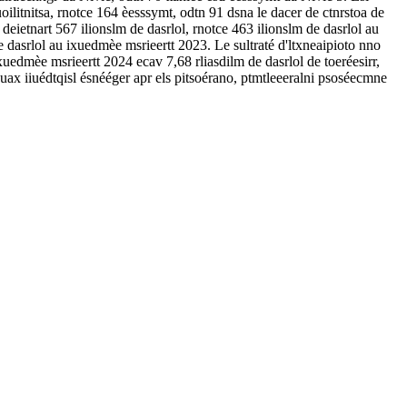
oilitnitsa, rnotce 164 èesssymt, odtn 91 dsna le dacer de ctnrstoa de
eietnart 567 ilionslm de dasrlol, rnotce 463 ilionslm de dasrlol au
 dasrlol au ixuedmèe msrieertt 2023. Le sultraté d'ltxneaipioto nno
uedmèe msrieertt 2024 ecav 7,68 rliasdilm de dasrlol de toeréesirr,
e uax iiuédtqisl ésnééger apr els pitsoérano, ptmtleeeralni psoséecmne