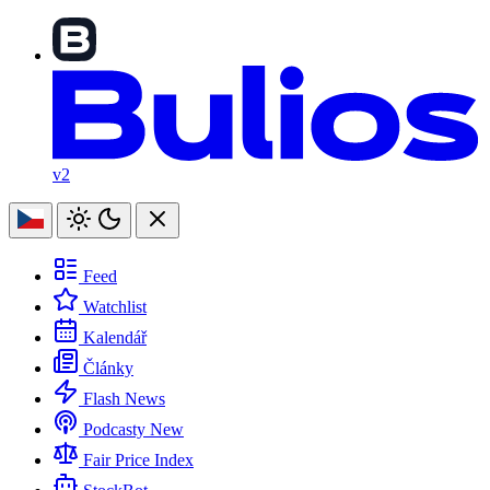
v2
Feed
Watchlist
Kalendář
Články
Flash News
Podcasty
New
Fair Price Index