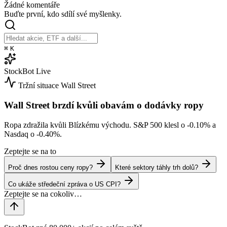
Žádné komentáře
Buďte první, kdo sdílí své myšlenky.
⌘
K
StockBot
Live
Tržní situace
Wall Street
Wall Street brzdí kvůli obavám o dodávky ropy
Ropa zdražila kvůli Blízkému východu. S&P 500 klesl o
-0.10%
a
Nasdaq o
-0.40%
.
Zeptejte se na to
Proč dnes rostou ceny ropy?
Které sektory táhly trh dolů?
Co ukáže středeční zpráva o US CPI?