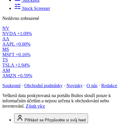
StockBot
Stock Screener
Nedávno zobrazené
NV
NVDA
+1.09%
AA
AAPL
+0.60%
MS
MSFT
+0.16%
TS
TSLA
+1.94%
AM
AMZN
+0.59%
Soukromí
·
Obchodní podmínky
·
Novinky
·
O nás
·
Redakce
Veškerá data poskytovaná na portálu Bulios slouží pouze k
informačním účelům a nejsou určena k obchodování nebo
investování.
Zjistit více
Přihlásit se
Přizpůsobte si svůj feed