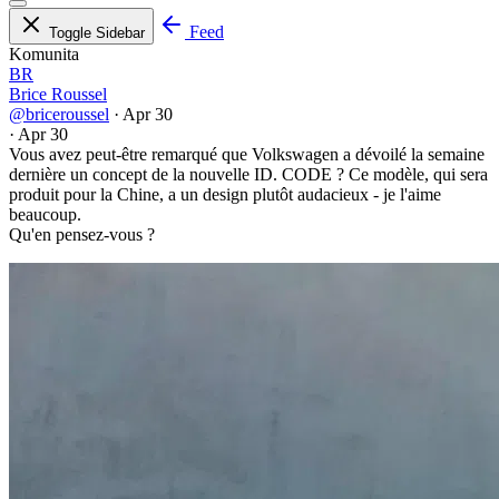
Feed
Toggle Sidebar
Komunita
BR
Brice Roussel
@briceroussel
·
Apr 30
·
Apr 30
Vous avez peut-être remarqué que Volkswagen a dévoilé la semaine
dernière un concept de la nouvelle ID. CODE ? Ce modèle, qui sera
produit pour la Chine, a un design plutôt audacieux - je l'aime
beaucoup.
Qu'en pensez-vous ?