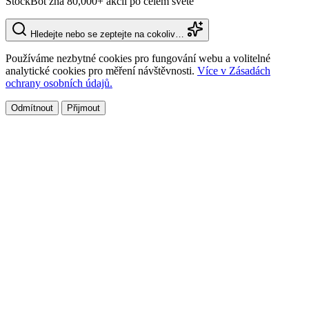
StockBot zná 80,000+ akcií po celém světě
Hledejte nebo se zeptejte na cokoliv…
Používáme nezbytné cookies pro fungování webu a volitelné
analytické cookies pro měření návštěvnosti.
Více v Zásadách
ochrany osobních údajů.
Odmítnout
Přijmout