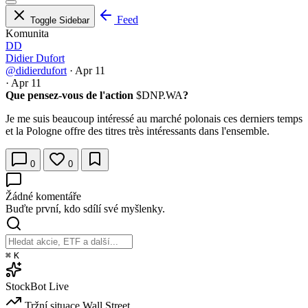
Feed
Toggle Sidebar
Komunita
DD
Didier Dufort
@didierdufort
·
Apr 11
·
Apr 11
Que pensez-vous de l'action
$DNP.WA
?
Je me suis beaucoup intéressé au marché polonais ces derniers temps
et la Pologne offre des titres très intéressants dans l'ensemble.
0
0
Žádné komentáře
Buďte první, kdo sdílí své myšlenky.
⌘
K
StockBot
Live
Tržní situace
Wall Street