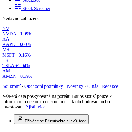
StockBot
Stock Screener
Nedávno zobrazené
NV
NVDA
+1.09%
AA
AAPL
+0.60%
MS
MSFT
+0.16%
TS
TSLA
+1.94%
AM
AMZN
+0.59%
Soukromí
·
Obchodní podmínky
·
Novinky
·
O nás
·
Redakce
Veškerá data poskytovaná na portálu Bulios slouží pouze k
informačním účelům a nejsou určena k obchodování nebo
investování.
Zjistit více
Přihlásit se
Přizpůsobte si svůj feed