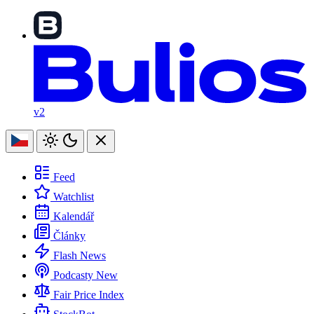
v2
Feed
Watchlist
Kalendář
Články
Flash News
Podcasty
New
Fair Price Index