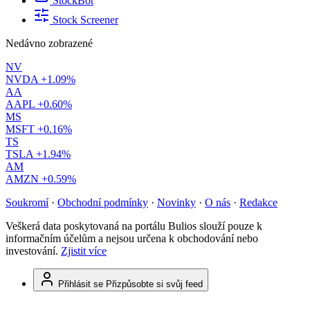
StockBot
Stock Screener
Nedávno zobrazené
NV
NVDA
+1.09%
AA
AAPL
+0.60%
MS
MSFT
+0.16%
TS
TSLA
+1.94%
AM
AMZN
+0.59%
Soukromí
·
Obchodní podmínky
·
Novinky
·
O nás
·
Redakce
Veškerá data poskytovaná na portálu Bulios slouží pouze k
informačním účelům a nejsou určena k obchodování nebo
investování.
Zjistit více
Přihlásit se
Přizpůsobte si svůj feed