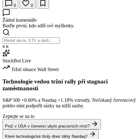
0
0
Žádné komentáře
Buďte první, kdo sdílí své myšlenky.
⌘
K
StockBot
Live
Tržní situace
Wall Street
Technologie vedou tržní rally při stagnaci
zaměstnanosti
S&P 500
+0.60%
a Nasdaq
+1.18%
vzrostly. Nečekaný červencový
pokles míst podpořil sázky na nižší sazby.
Zeptejte se na to
Proč v USA v červenci ubylo pracovních míst?
Které technologické tituly dnes táhly Nasdaq?