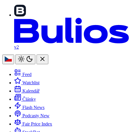
v2
Feed
Watchlist
Kalendář
Články
Flash News
Podcasty
New
Fair Price Index