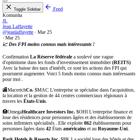
Feed
Toggle Sidebar
Komunita
JL
Jean Laffayette
@jeanlaffayette
·
Mar 25
·
Mar 25
📈 Des FPI moins connus mais intéressants !
Confirmation
La Réserve fédérale
a soulevé une vague
d'optimisme dans les fonds d'investissement immobilier
(REITS)
Avec la baisse des taux d'intérêt, ce sont les actions des FPI qui
pourraient augmenter. Voici 5 fonds moins connus mais intéressants
pour moi .
🏬Macerich
Co.
$MAC
L'entreprise se spécialise dans l'acquisition,
la location et la gestion de 44 centres commerciaux régionaux à
travers les
États-Unis
.
🏥Omega
Healthcare Investors Inc.
$OHI L'entreprise finance et
loue des résidences pour personnes âgées et des établissements de
soins infirmiers spécialisés . Elle exploite
862
établissements pour
personnes âgées dans
42
États
américains
et au
Royaume-Uni
.
Park Hotels & Resorts Inc.
$PK
La société loue des hôtels et des