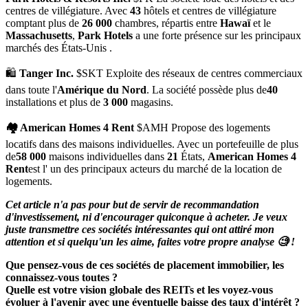
centres de villégiature. Avec
43
hôtels et centres de villégiature
comptant plus de
26 000
chambres, répartis entre
Hawaï
et le
Massachusetts
,
Park Hotels
a une forte présence sur les principaux
marchés des États-Unis .
🛍️
Tanger Inc.
$SKT Exploite des réseaux de centres commerciaux
dans toute l'
Amérique du Nord
. La société possède plus de
40
installations et plus de
3 000
magasins.
🏘️ American Homes 4 Rent
$AMH
Propose des logements
locatifs dans des maisons individuelles. Avec un portefeuille de plus
de
58 000
maisons individuelles dans
21
États,
American Homes 4
Rent
est l' un des principaux acteurs du marché de la location de
logements.
Cet article n'a pas pour but de servir de recommandation
d'investissement, ni d'encourager quiconque à acheter. Je veux
juste transmettre ces sociétés intéressantes qui ont attiré mon
attention et si quelqu'un les aime, faites votre propre analyse 🧐 !
Que pensez-vous de ces sociétés de placement immobilier, les
connaissez-vous toutes ?
Quelle est votre vision globale des REITs et les voyez-vous
évoluer à l'avenir avec une éventuelle baisse des taux d'intérêt ?