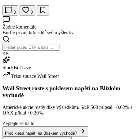
0
0
Žádné komentáře
Buďte první, kdo sdílí své myšlenky.
⌘
K
StockBot
Live
Tržní situace
Wall Street
Wall Street roste s poklesem napětí na Blízkém
východě
Americké akcie rostly díky výsledkům. S&P 500 připsal
+0.62%
a
DAX přidal
+0.20%
.
Zeptejte se na to
Proč klesá napětí na Blízkém východě?