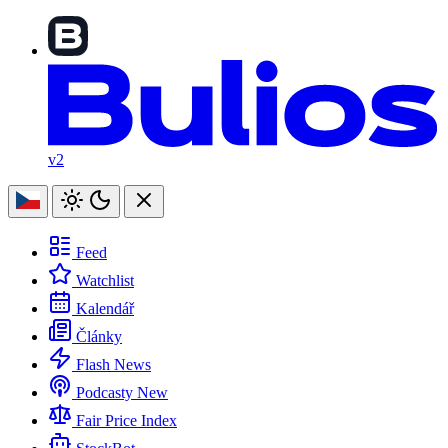
v2
Feed
Watchlist
Kalendář
Články
Flash News
Podcasty
New
Fair Price Index