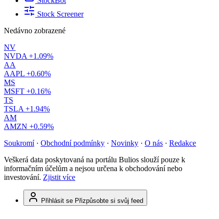
StockBot
Stock Screener
Nedávno zobrazené
NV
NVDA
+1.09%
AA
AAPL
+0.60%
MS
MSFT
+0.16%
TS
TSLA
+1.94%
AM
AMZN
+0.59%
Soukromí
·
Obchodní podmínky
·
Novinky
·
O nás
·
Redakce
Veškerá data poskytovaná na portálu Bulios slouží pouze k
informačním účelům a nejsou určena k obchodování nebo
investování.
Zjistit více
Přihlásit se
Přizpůsobte si svůj feed