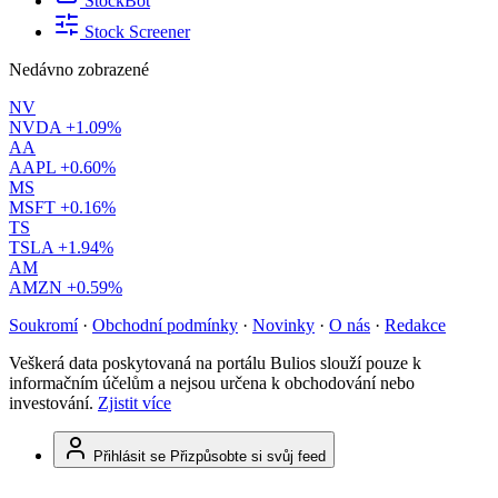
StockBot
Stock Screener
Nedávno zobrazené
NV
NVDA
+1.09%
AA
AAPL
+0.60%
MS
MSFT
+0.16%
TS
TSLA
+1.94%
AM
AMZN
+0.59%
Soukromí
·
Obchodní podmínky
·
Novinky
·
O nás
·
Redakce
Veškerá data poskytovaná na portálu Bulios slouží pouze k
informačním účelům a nejsou určena k obchodování nebo
investování.
Zjistit více
Přihlásit se
Přizpůsobte si svůj feed