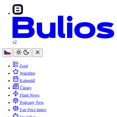
v2
Feed
Watchlist
Kalendář
Články
Flash News
Podcasty
New
Fair Price Index