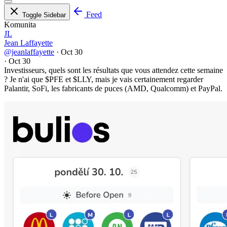
Feed
Toggle Sidebar
Komunita
JL
Jean Laffayette
@jeanlaffayette
·
Oct 30
·
Oct 30
Investisseurs, quels sont les résultats que vous attendez cette semaine
? Je n'ai que
$PFE
et
$LLY
, mais je vais certainement regarder
Palantir, SoFi, les fabricants de puces (AMD, Qualcomm) et PayPal.