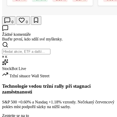
0
0
Žádné komentáře
Buďte první, kdo sdílí své myšlenky.
⌘
K
StockBot
Live
Tržní situace
Wall Street
Technologie vedou tržní rally při stagnaci
zaměstnanosti
S&P 500
+0.60%
a Nasdaq
+1.18%
vzrostly. Nečekaný červencový
pokles míst podpořil sázky na nižší sazby.
Zeptejte se na to