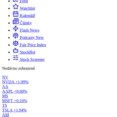
Feed
Watchlist
Kalendář
Články
Flash News
Podcasty
New
Fair Price Index
StockBot
Stock Screener
Nedávno zobrazené
NV
NVDA
+1.09%
AA
AAPL
+0.60%
MS
MSFT
+0.16%
TS
TSLA
+1.94%
AM