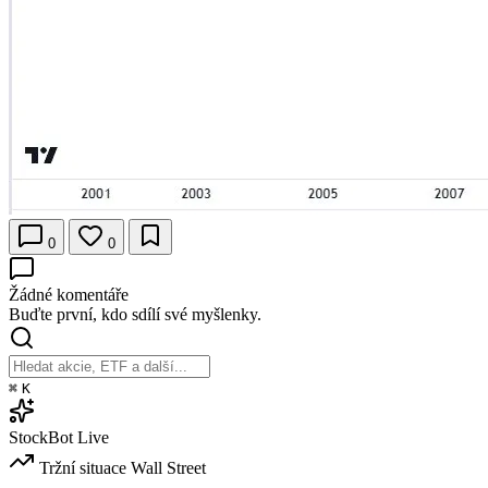
0
0
Žádné komentáře
Buďte první, kdo sdílí své myšlenky.
⌘
K
StockBot
Live
Tržní situace
Wall Street