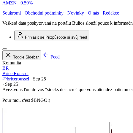
AMZN
+0.59%
Soukromí
·
Obchodní podmínky
·
Novinky
·
O nás
·
Redakce
Veškerá data poskytovaná na portálu Bulios slouží pouze k informač
Přihlásit se
Přizpůsobte si svůj feed
Feed
Toggle Sidebar
Komunita
BR
Brice Roussel
@briceroussel
·
Sep 25
·
Sep 25
Avez-vous l'un de vos "stocks de sucre" que vous attendez patiemmen
Pour moi, c'est
$BNGO
:)