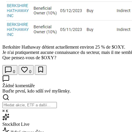
Berkshire Hathaway détient actuellement environ 25 % de
$OXY
.
Je n'ai pratiquement aucune connaissance du secteur, mais il me sembl
Que pensez-vous de
$OXY
?
0
0
Žádné komentáře
Buďte první, kdo sdílí své myšlenky.
⌘
K
StockBot
Live