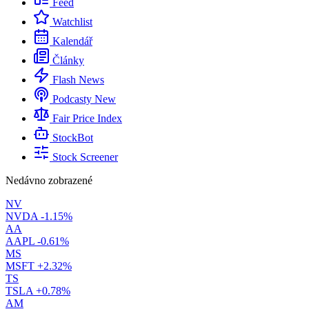
Feed
Watchlist
Kalendář
Články
Flash News
Podcasty
New
Fair Price Index
StockBot
Stock Screener
Nedávno zobrazené
NV
NVDA
-1.15%
AA
AAPL
-0.61%
MS
MSFT
+2.32%
TS
TSLA
+0.78%
AM