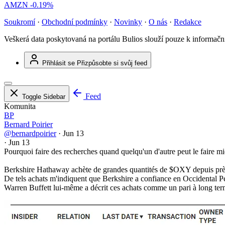
AMZN
-0.19%
Soukromí
·
Obchodní podmínky
·
Novinky
·
O nás
·
Redakce
Veškerá data poskytovaná na portálu Bulios slouží pouze k informač
Přihlásit se
Přizpůsobte si svůj feed
Feed
Toggle Sidebar
Komunita
BP
Bernard Poirier
@bernardpoirier
·
Jun 13
·
Jun 13
Pourquoi faire des recherches quand quelqu'un d'autre peut le faire m
Berkshire Hathaway achète de grandes quantités de
$OXY
depuis près
De tels achats m'indiquent que Berkshire a confiance en Occidental P
Warren Buffett lui-même a décrit ces achats comme un pari à long term