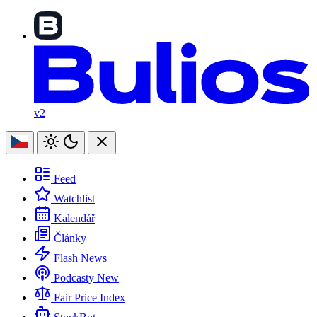
v2
Feed
Watchlist
Kalendář
Články
Flash News
Podcasty
New
Fair Price Index