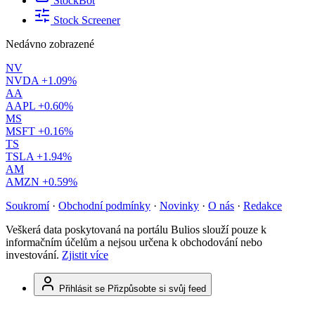
StockBot
Stock Screener
Nedávno zobrazené
NV
NVDA
+1.09%
AA
AAPL
+0.60%
MS
MSFT
+0.16%
TS
TSLA
+1.94%
AM
AMZN
+0.59%
Soukromí
·
Obchodní podmínky
·
Novinky
·
O nás
·
Redakce
Veškerá data poskytovaná na portálu Bulios slouží pouze k
informačním účelům a nejsou určena k obchodování nebo
investování.
Zjistit více
Přihlásit se
Přizpůsobte si svůj feed