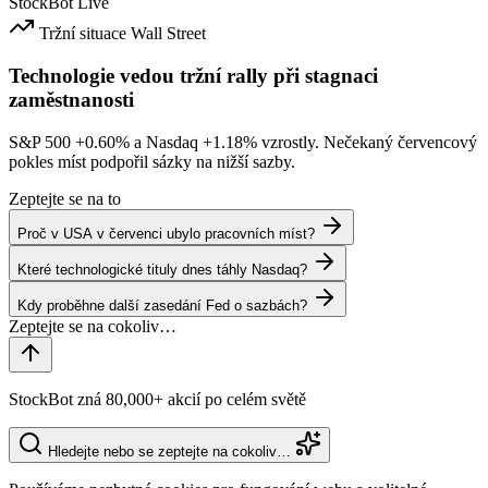
StockBot
Live
Tržní situace
Wall Street
Technologie vedou tržní rally při stagnaci
zaměstnanosti
S&P 500
+0.60%
a Nasdaq
+1.18%
vzrostly. Nečekaný červencový
pokles míst podpořil sázky na nižší sazby.
Zeptejte se na to
Proč v USA v červenci ubylo pracovních míst?
Které technologické tituly dnes táhly Nasdaq?
Kdy proběhne další zasedání Fed o sazbách?
StockBot zná 80,000+ akcií po celém světě
Hledejte nebo se zeptejte na cokoliv…