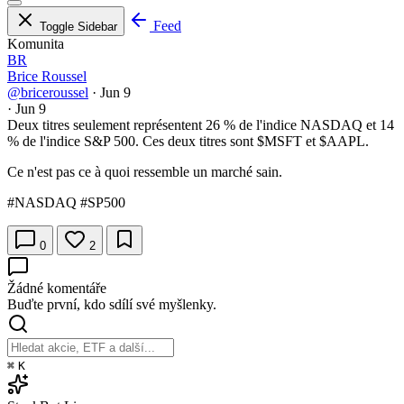
Feed
Toggle Sidebar
Komunita
BR
Brice Roussel
@briceroussel
·
Jun 9
·
Jun 9
Deux titres seulement représentent 26 % de l'indice NASDAQ et 14
% de l'indice S&P 500. Ces deux titres sont
$MSFT
et
$AAPL
.
Ce n'est pas ce à quoi ressemble un marché sain.
#NASDAQ #SP500
0
2
Žádné komentáře
Buďte první, kdo sdílí své myšlenky.
⌘
K